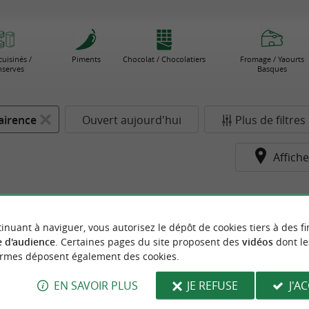
cuisinés /
Piments
Chocolat / Chocolatiers
Fromage / Yaourts
serves
Basques
airence
Ouvert aujourd'hui
Plus de filtres
Affiche
inuant à naviguer, vous autorisez le dépôt de cookies tiers à des fi
 d'audience
. Certaines pages du site proposent des
vidéos
dont le
ormes déposent également des cookies.
EN SAVOIR PLUS
JE REFUSE
J'A