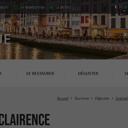
E
BLOG
LA
NEWSLETTER
LA
MÉTÉO
le
UE
R
SE RESTAURER
DÉGUSTER
S
Accueil
Tourisme
Déguster
Spécial
-Clairence