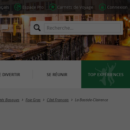
Espace Pro
Carnets de Voyage
Connexion
E DIVERTIR
SE RÉUNIR
TOP EXPÉRIENCES
Masquer la carte
ités Basques
Foie Gras
Côté Français
La Bastide-Clairence