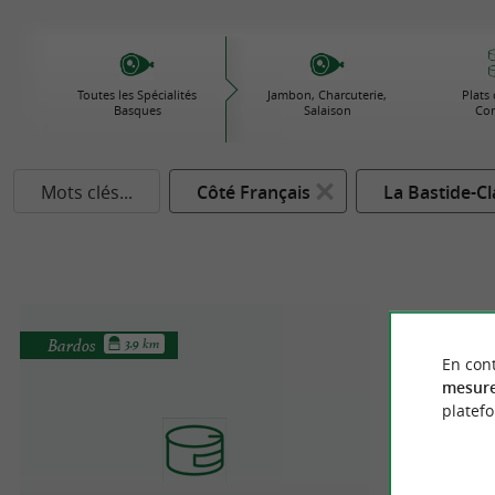
Toutes les Spécialités
Jambon, Charcuterie,
Plats 
Basques
Salaison
Con
Mots clés...
Côté Français
La Bastide-Cl
Bardos
3.9 km
En cont
mesure
platef