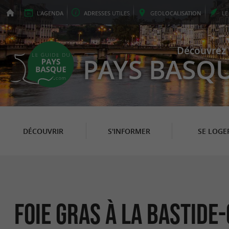
L'
AGENDA
ADRESSES
UTILES
GEO
LOCALISATION
L
Découvrez 
PAYS BASQ
DÉCOUVRIR
S'INFORMER
SE LOGE
Foie Gras à La Bastide