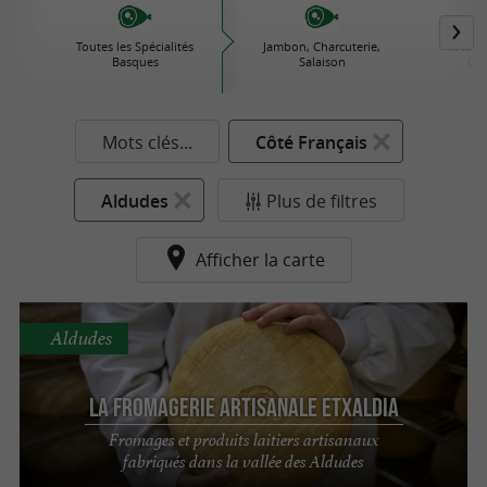
Toutes les Spécialités
Jambon, Charcuterie,
Plats 
Basques
Salaison
Con
Mots clés...
Côté Français
Aldudes
Plus de filtres
Afficher la carte
Aldudes
La Fromagerie Artisanale ETXALDIA
Fromages et produits laitiers artisanaux
fabriqués dans la vallée des Aldudes