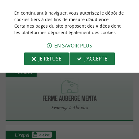
Aldudes
En continuant à naviguer, vous autorisez le dépôt de
cookies tiers à des fins de
mesure d'audience
.
Albert & Sophie Esain - Producteur fermier
Certaines pages du site proposent des
vidéos
dont
Ossau-Iraty
les plateformes déposent également des cookies.
Fromage à Aldudes
EN SAVOIR PLUS
JE REFUSE
J'ACCEPTE
Aldudes
Ferme Auberge Menta
Fromage à Aldudes
Urepel
2.4 km