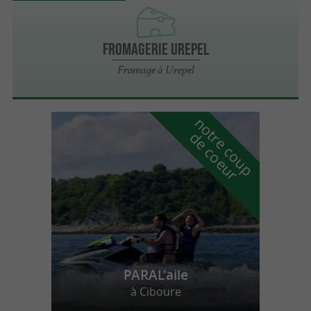
Fromagerie Urepel
Fromage à Urepel
n
o
t
e
c
o
u
p
e
c
o
e
u
r
d
r
PARAL'aile
à Ciboure