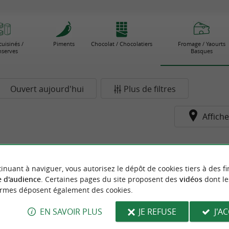
cuisinés /
Piments
Chocolat / Chocolatiers
Fromage / Yaourts
serves
Basques
Ouvert aujourd'hui
Plus de filtres
Affiche
inuant à naviguer, vous autorisez le dépôt de cookies tiers à des fi
 d'audience
. Certaines pages du site proposent des
vidéos
dont le
ormes déposent également des cookies.
EN SAVOIR PLUS
JE REFUSE
J'A