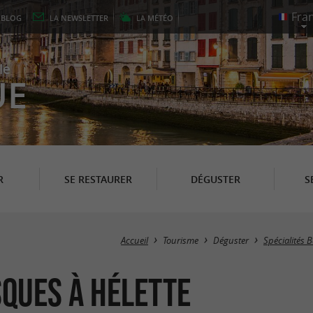
E
BLOG
LA
NEWSLETTER
LA
MÉTÉO
le
UE
R
SE RESTAURER
DÉGUSTER
S
Accueil
Tourisme
Déguster
Spécialités 
ques à Hélette