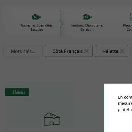
Toutes les Spécialités
Jambon, Charcuterie,
Plats 
Basques
Salaison
Con
Mots clés...
Côté Français
Hélette
Hélette
En cont
mesure
platef