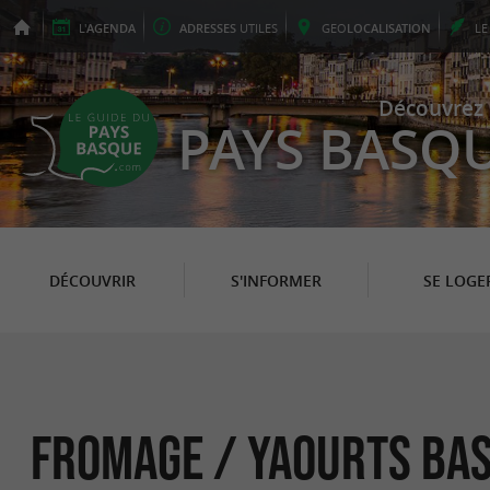
L'
AGENDA
ADRESSES
UTILES
GEO
LOCALISATION
L
Découvrez 
PAYS BASQ
DÉCOUVRIR
S'INFORMER
SE LOGE
Fromage / Yaourts Bas