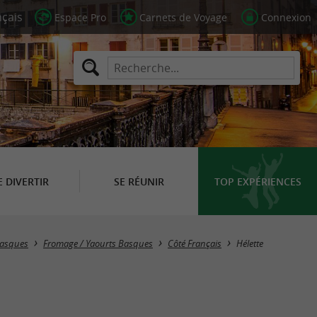
Espace Pro
Carnets de Voyage
Connexion
E DIVERTIR
SE RÉUNIR
TOP EXPÉRIENCES
Masquer la carte
Basques
Fromage / Yaourts Basques
Côté Français
Hélette