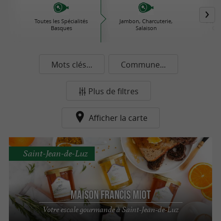
Toutes les Spécialités
Jambon, Charcuterie,
Plats 
Basques
Salaison
Con
Mots clés...
Commune...
Plus de filtres
Afficher la carte
Saint-Jean-de-Luz
Maison Francis Miot
Votre escale gourmande à Saint-Jean-de-Luz