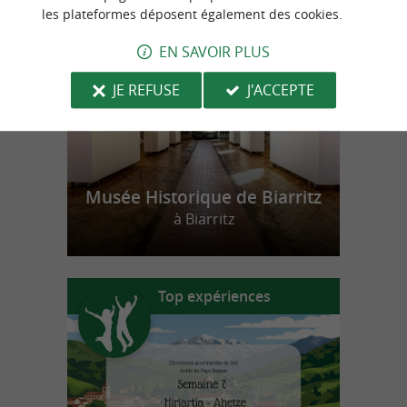
n
o
t
e
c
o
u
p
e
c
o
e
u
les plateformes déposent également des cookies.
r
d
r
EN SAVOIR PLUS
JE REFUSE
J'ACCEPTE
Musée Historique de Biarritz
à Biarritz
Top expériences