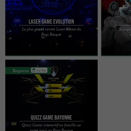
Laser Game Evolution
Le plus grand centre Laser Game du
Escape
Le plus grand centre Laser Game du Pays Basque
Ilusiom, l'Esc
Pays Basque
Venez défier vos amis dans une ambiance
au défi Venez 
totalement déroutante ! 3 ...
vivez une ...
Bayonne
2.2 km
Quizz Game Bayonne
Quizz Game interactif en famille ou
CLIQUEZ ICI POUR RÉSERVEZ VOTRE SESSION DE
entre amis au Pays Basque