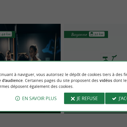
Bayonne
4.9 km
3.2 km
Opération Escape
inuant à naviguer, vous autorisez le dépôt de cookies tiers à des fi
 d'audience
. Certaines pages du site proposent des
vidéos
dont le
on Escape Game à Bayonne :
Aviron Bayonnais Ru
ormes déposent également des cookies.
ture immersive au cœur du
le ou entre amis : découvrez
Pays Basque
Clubs de sports à Bayon
pe, l’Escape Game de référence à
EN SAVOIR PLUS
JE REFUSE
J'A
 ...