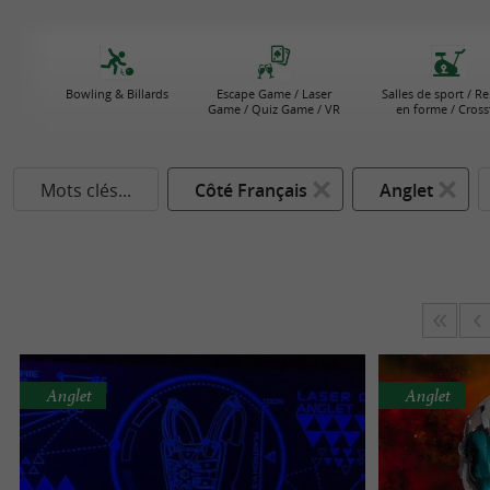
Bowling & Billards
Escape Game / Laser
Salles de sport / R
Game / Quiz Game / VR
en forme / Crossf
Mots clés...
Côté Français
Anglet
Anglet
Anglet