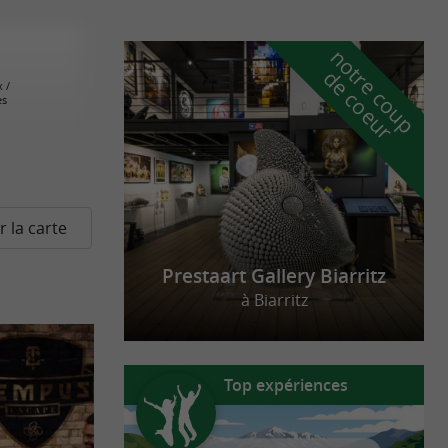
n
o
t
e
c
o
u
p
e
c
o
e
u
r
d
r
 /
es
r la carte
Prestaart Gallery Biarritz
à Biarritz
Top expériences