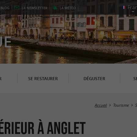
E
BLOG
LA
NEWSLETTER
LA
MÉTÉO
le
UE
R
SE RESTAURER
DÉGUSTER
S
Accueil
Tourisme
S
térieur à Anglet