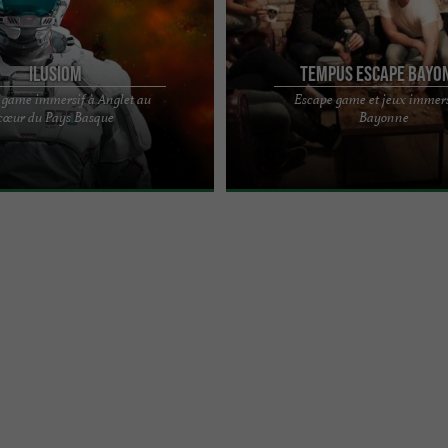
Ilusiom
Tempus Escape Bayo
 game immersif à Anglet au
Escape game et jeux immers
ape Game à Anglet (64) qui vous met
Découvrez nos 5 salles immersives
cœur du Pays Basque
Bayonne
rencontrer les Maîtres du Temps et
immersion ludique incontournable a
Basque Tempus Escape Game, ...