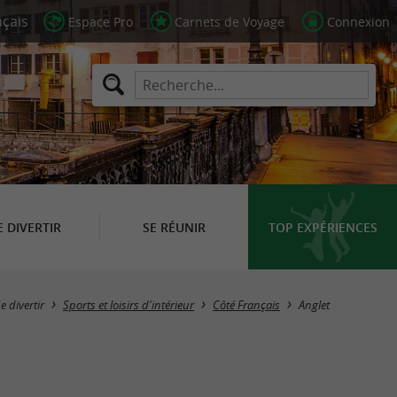
Espace Pro
Carnets de Voyage
Connexion
E DIVERTIR
SE RÉUNIR
TOP EXPÉRIENCES
Masquer la carte
e divertir
Sports et loisirs d'intérieur
Côté Français
Anglet