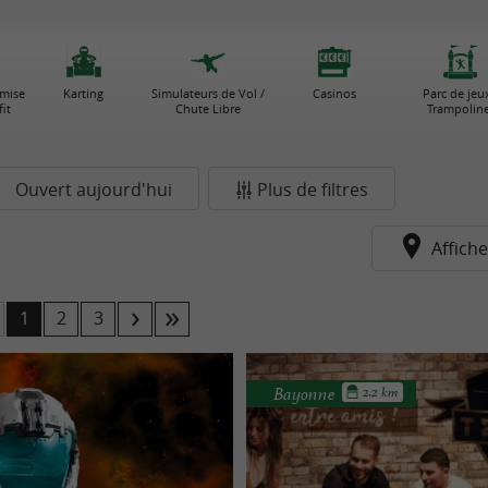
emise
Karting
Simulateurs de Vol /
Casinos
Parc de jeux
it
Chute Libre
Trampolin
Ouvert aujourd'hui
Plus de filtres
Affiche
1
2
3
Bayonne
2.2 km