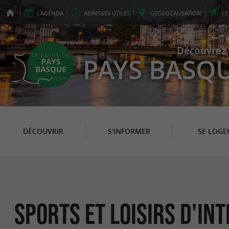
L'
AGENDA
ADRESSES
UTILES
GEO
LOCALISATION
L
Découvrez 
PAYS BASQ
DÉCOUVRIR
S'INFORMER
SE LOGE
Sports et loisirs d'in