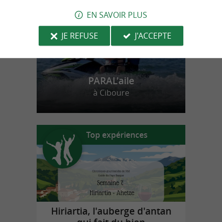
EN SAVOIR PLUS
JE REFUSE
J'ACCEPTE
PARAL'aile
à Ciboure
Top expériences
Hiriartia, l'auberge d'antan