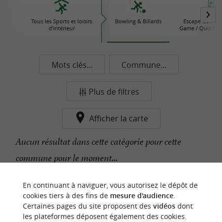
Tous les Sports et loisirs
Bowling & Billards
Escape Game / 
d'intérieur
Game / Quiz Ga
Mots clés...
Commune...
Plus de filtres
Afficher la carte
Aucun résultat dans cette catégorie pour cette
commune pour le moment...
En continuant à naviguer, vous autorisez le dépôt de
n
o
t
e
c
o
u
p
e
c
o
e
u
cookies tiers à des fins de
mesure d'audience
.
r
d
r
Certaines pages du site proposent des
vidéos
dont
les plateformes déposent également des cookies.