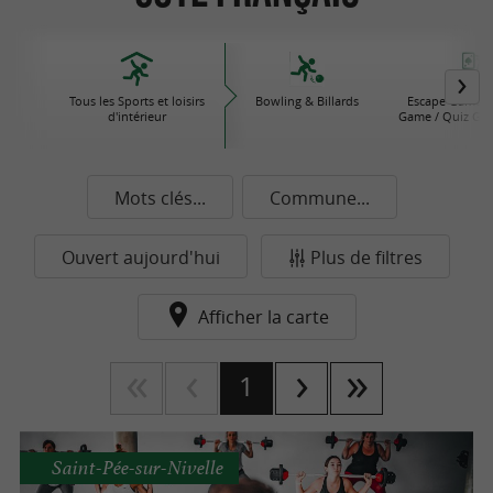
Tous les Sports et loisirs
Bowling & Billards
Escape Game / 
d'intérieur
Game / Quiz Ga
Mots clés...
Commune...
Ouvert aujourd'hui
Plus de filtres
Afficher la carte
1
Saint-Pée-sur-Nivelle