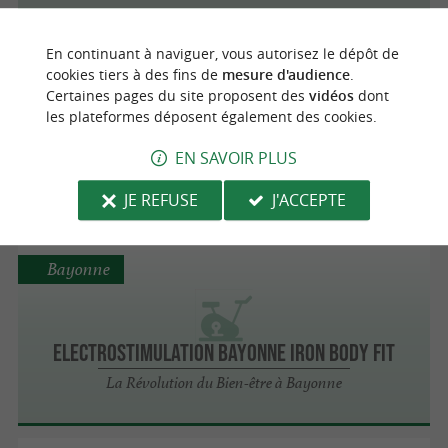
En continuant à naviguer, vous autorisez le dépôt de
Biarritz
cookies tiers à des fins de
mesure d'audience
.
Certaines pages du site proposent des
vidéos
dont
Le COD
les plateformes déposent également des cookies.
Coaching personnalisé par
EN SAVOIR PLUS
électrostimulation
JE REFUSE
J'ACCEPTE
Bayonne
Electrostimulation Bayonne IRON BODY FIT
La Révolution du Bien-être à Bayonne