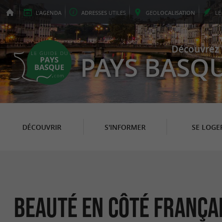
L'
AGENDA
ADRESSES
UTILES
GEO
LOCALISATION
L
Découvrez 
PAYS BASQ
DÉCOUVRIR
S'INFORMER
SE LOGE
Beauté en Côté França