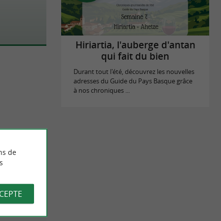
Hiriartia, l'auberge d'antan
qui fait du bien
Durant tout l'été, découvrez les nouvelles
adresses du Guide du Pays Basque grâce
à nos chroniques ...
ns de
s
CCEPTE