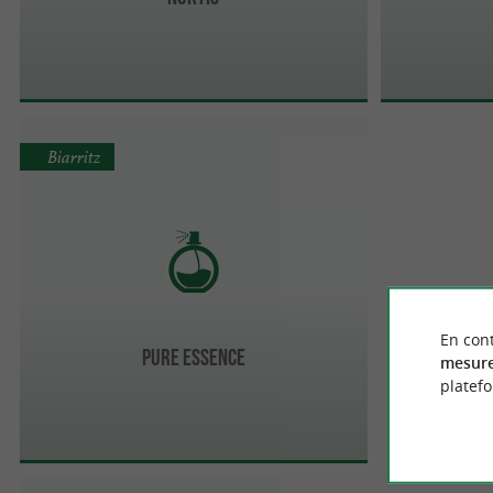
Biarritz
En cont
Pure Essence
mesure
platef