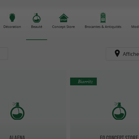
Décoration
Beauté
Concept Store
Brocantes & Antiquités
Mode
s
Affiche
Biarritz
Alaena
EQ Concept Store