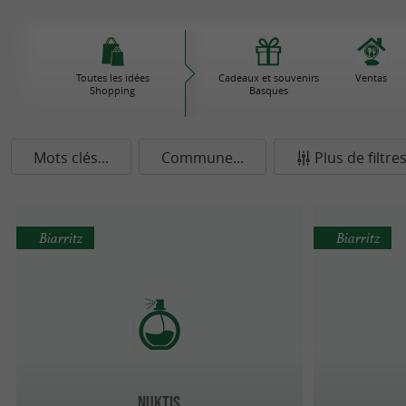
Toutes les idées
Cadeaux et souvenirs
Ventas
Shopping
Basques
Mots clés...
Commune...
Plus de filtre
Biarritz
Biarritz
Nuktis