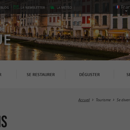
E
BLOG
LA
NEWSLETTER
LA
MÉTÉO
le
UE
R
SE RESTAURER
DÉGUSTER
S
Accueil
Tourisme
Se divert
is