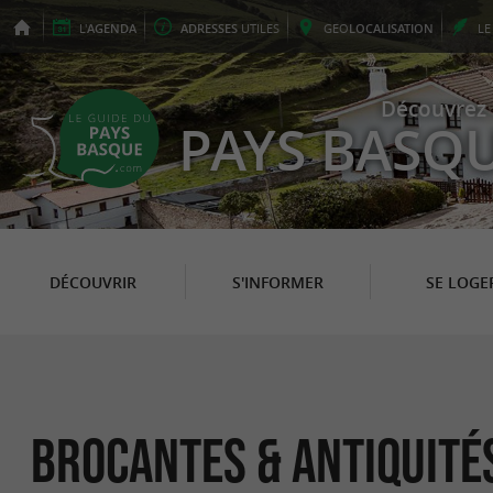
L'
AGENDA
ADRESSES
UTILES
GEO
LOCALISATION
L
Découvrez 
PAYS BASQ
DÉCOUVRIR
S'INFORMER
SE LOGE
Brocantes & Antiquité