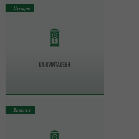
Urrugne
Unikvintage64
Bayonne