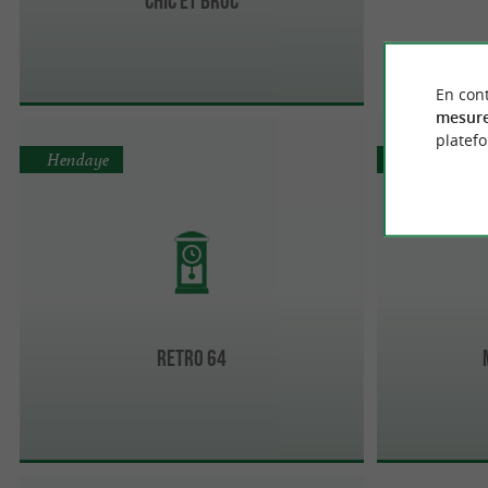
En cont
mesure
platef
Hendaye
Bayonne
Retro 64