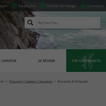
Espace Pro
Carnets de Voyage
Connexion
E DIVERTIR
SE RÉUNIR
TOP EXPÉRIENCES
Masquer la carte
rtir
Shopping / Cadeaux / Souvenirs
Brocantes & Antiquités