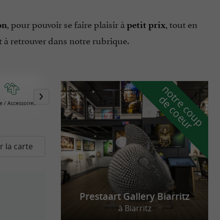
, pour pouvoir se faire plaisir à
, tout en
on
petit prix
t à retrouver dans notre rubrique.
n
o
t
e
c
o
u
p
e
c
o
e
u
r
d
r
 / Accessoires
Plaisirs Gourmands
r la carte
Prestaart Gallery Biarritz
à Biarritz