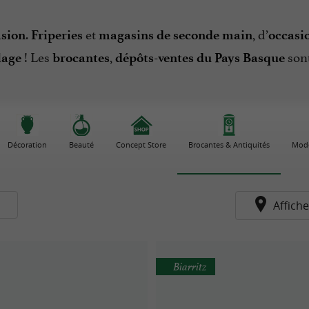
.
et
, d’
asion
Friperies
magasins de seconde main
occasi
! Les
,
son
lage
brocantes
dépôts-ventes du Pays Basque
Décoration
Beauté
Concept Store
Brocantes & Antiquités
Mode
s
Affiche
Biarritz