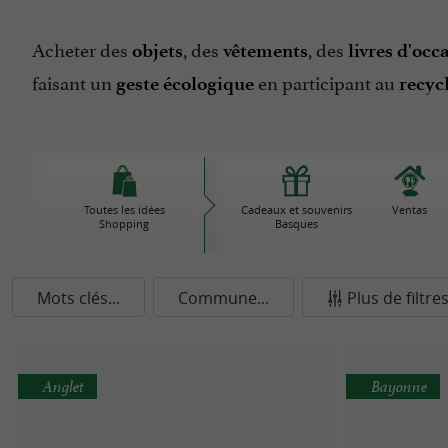
Acheter des
, des
, des
objets
vêtements
livres d'occ
faisant un
en participant au
geste écologique
recyc
Toutes les idées
Cadeaux et souvenirs
Ventas
Shopping
Basques
Mots clés...
Commune...
Plus de filtre
Anglet
Bayonne