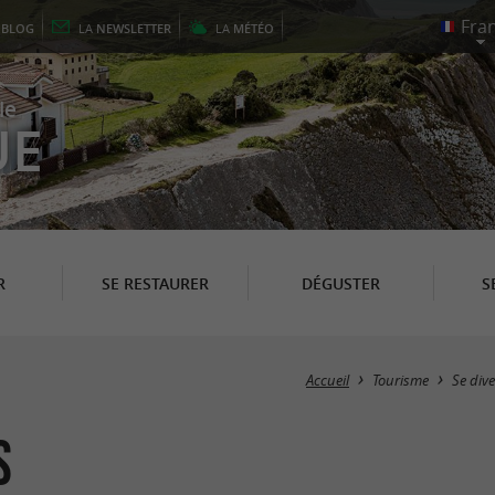
E
BLOG
LA
NEWSLETTER
LA
MÉTÉO
le
UE
R
SE RESTAURER
DÉGUSTER
S
Accueil
Tourisme
Se dive
s