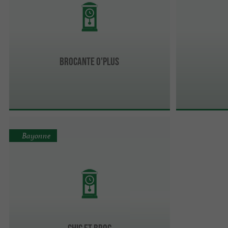
Brocante O'plus
Bayonne
Chic et Broc