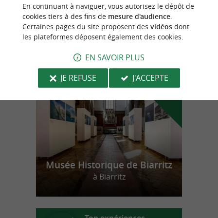
Réveillez-vous au pied des montagnes du
En continuant à naviguer, vous autorisez le dépôt de
Pays Basque
cookies tiers à des fins de
mesure d'audience
.
Certaines pages du site proposent des
vidéos
dont
les plateformes déposent également des cookies.
n
o
t
e
c
o
u
p
e
c
o
e
u
EN SAVOIR PLUS
r
d
r
JE REFUSE
J'ACCEPTE
Musée Historique de Biarritz
à Biarritz
Top expériences