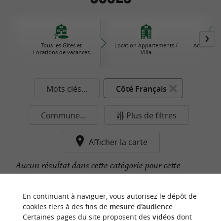
Tous les Gîtes et
Location Appartements /
Accueil à l
Locations de vacances
Villa
Mots clés...
Côté Français
Commune...
Plus de filtres
Afficher la carte
Aucun résultat dans cette catégorie pour cette
commune pour le moment...
En continuant à naviguer, vous autorisez le dépôt de
cookies tiers à des fins de
mesure d'audience
.
Certaines pages du site proposent des
vidéos
dont