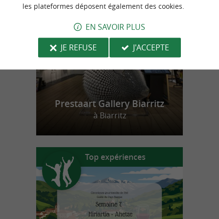
n
o
t
e
c
o
u
p
e
c
o
e
u
r
d
r
les plateformes déposent également des cookies.
EN SAVOIR PLUS
JE REFUSE
J'ACCEPTE
Prestaart Gallery Biarritz
à Biarritz
Top expériences