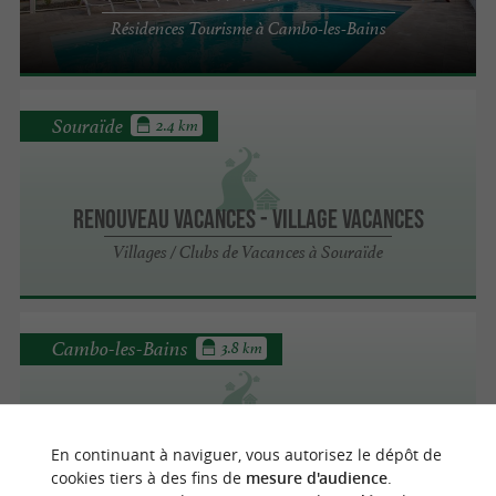
Résidences Tourisme à Cambo-les-Bains
Souraïde
2.4 km
RENOUVEAU VACANCES - Village Vacances
Villages / Clubs de Vacances à Souraïde
Cambo-les-Bains
3.8 km
Club Découverte Vacanciel**
Villages / Clubs de Vacances à Cambo-les-
En continuant à naviguer, vous autorisez le dépôt de
Bains
cookies tiers à des fins de
mesure d'audience
.