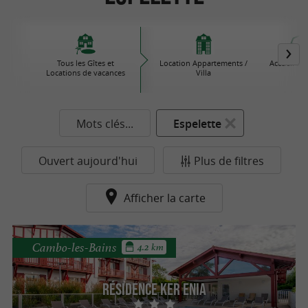
Tous les Gîtes et
Location Appartements /
Accueil à l
Locations de vacances
Villa
Mots clés...
Espelette
Ouvert aujourd'hui
Plus de filtres
Afficher la carte
Cambo-les-Bains
4.2 km
Résidence Ker Enia