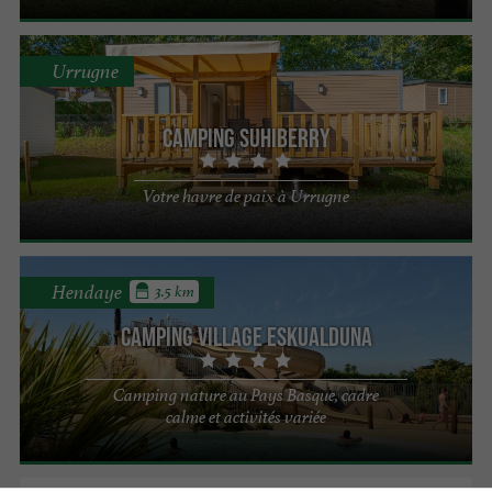
Urrugne
Camping Suhiberry
Votre havre de paix à Urrugne
Hendaye
3.5 km
Camping Village Eskualduna
Camping nature au Pays Basque, cadre
calme et activités variée