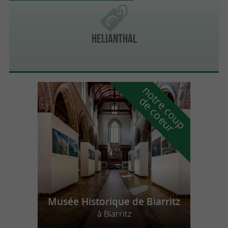
HELIANTHAL
n
o
t
e
c
o
u
p
e
c
o
e
u
r
d
r
Musée Historique de Biarritz
à Biarritz