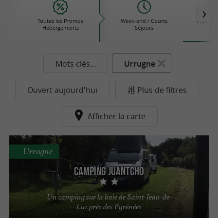
Toutes les Promos
Week-end / Courts
Promotio
Hébergements
Séjours
Loc
Mots clés...
Urrugne
Ouvert aujourd'hui
Plus de filtres
Afficher la carte
Urrugne
Camping Juantcho
Un camping sur la baie de Saint-Jean-de-
Luz près des Pyrénées