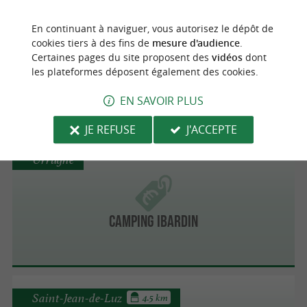
Urrugne
En continuant à naviguer, vous autorisez le dépôt de
cookies tiers à des fins de
mesure d'audience
.
Certaines pages du site proposent des
vidéos
dont
les plateformes déposent également des cookies.
Poplidays
EN SAVOIR PLUS
JE REFUSE
J'ACCEPTE
Urrugne
Camping Ibardin
Saint-Jean-de-Luz
4.5 km