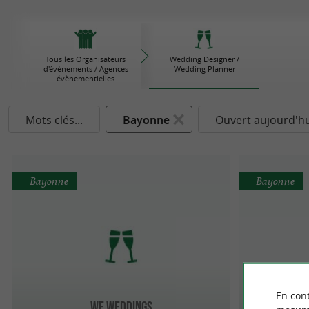
Tous les Organisateurs
Wedding Designer /
d'évènements / Agences
Wedding Planner
évènementielles
Mots clés...
Bayonne
Ouvert aujourd'hu
Bayonne
Bayonne
En cont
We Weddings