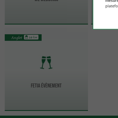
mesure
platef
Anglet
3.9 km
FETIA ÉVÈNEMENT