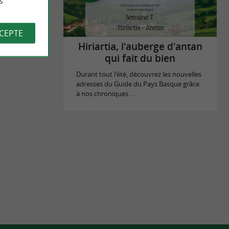
s
sque
CCEPTE
Hiriartia, l'auberge d'antan
qui fait du bien
Durant tout l'été, découvrez les nouvelles
adresses du Guide du Pays Basque grâce
à nos chroniques ...