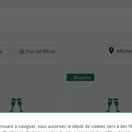
i
Plus de filtres
Affiche
Bayonne
Camy & You. Event
inuant à naviguer, vous autorisez le dépôt de cookies tiers à des fi
Bleu de Minuit
Organisation & décorati