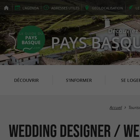
L'
AGENDA
ADRESSES
UTILES
GEO
LOCALISATION
L
Découvrez 
PAYS BASQ
DÉCOUVRIR
S'INFORMER
SE LOGE
Accueil
Touri
Wedding Designer / We