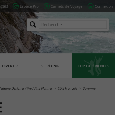
Espace Pro
Carnets de Voyage
Connexion
E DIVERTIR
SE RÉUNIR
TOP EXPÉRIENCES
Masquer la carte
edding Designer / Wedding Planner
Côté Français
Bayonne
e