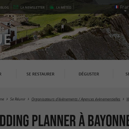
E
BLOG
LA
NEWSLETTER
LA
MÉTÉO
le
UE
R
SE RESTAURER
DÉGUSTER
S
sme
Se Réunir
Organisateurs d'évènements / Agences évènementielles
W
dding Planner à Bayonn