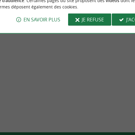
 d'audience
. Certaines pages du site proposent des
vidéos
dont le
d'évènements au Pays Ba
ormes déposent également des cookies.
EN SAVOIR PLUS
JE REFUSE
J'A