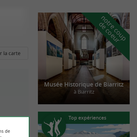
n
o
t
e
c
o
u
p
e
c
o
e
u
r
d
r
r la carte
Musée Historique de Biarritz
à Biarritz
Top expériences
s
ns de
on