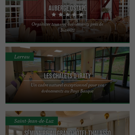
Auberge Ostapé
Organiser tous vos événements près de
Biarritz
Larrau
Les Chalets d'Iraty
Un cadre naturel exceptionnel pour vos
événements au Pays Basque
Saint-Jean-de-Luz
Séminaire au Grand Hôtel Thalasso