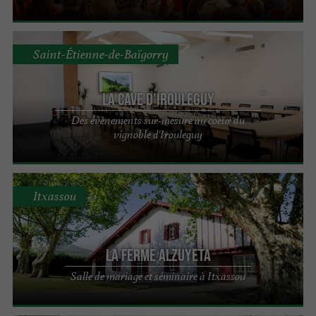
Saint-Étienne-de-Baïgorry
La Cave d'Irouleguy
Des évènements sur-mesure au coeur du
vignoble d'Irouleguy
Itxassou
La Ferme Alzuyeta
Salle de mariage et séminaire à Itxassou