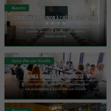
Biarritz
Séminaire et réunion à l'Hôtel Jules Verne
Location de salle à Biarritz dans hôtel 4
étoiles central
Saint-Pée-sur-Nivelle
Kinka Sport et Gourmandise
Un lieu mêlant Sport & Gourmandise pour
vos évènements à Saint-Pée-sur-Nivelle
Bayonne