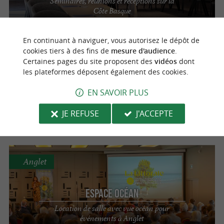
Séminaires, réunions et réceptions sur la
Côte Basque
En continuant à naviguer, vous autorisez le dépôt de
cookies tiers à des fins de
mesure d'audience
.
Saint-Jean-de-Luz
Séminaire Madison Saint Jean de Luz –
Certaines pages du site proposent des
vidéos
dont
les plateformes déposent également des cookies.
Handwritten Collection
EN SAVOIR PLUS
Dépaysement et accompagnement sur
mesure à Saint-Jean-de-Luz
JE REFUSE
J'ACCEPTE
Anglet
Espace Océan
Location de salle avec vue océan pour
événements à Anglet