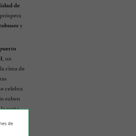
lidad de
próspera
y
tobuses
 puerto
, un
l
 la cima de
ras
se celebra
blo suben
la parte
ines de