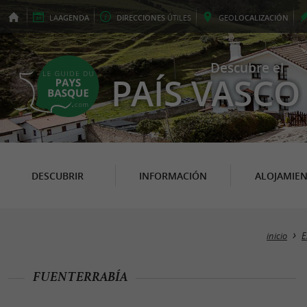
LA
AGENDA
DIRECCIONES
ÚTILES
GEO
LOCALIZACIÓN
Descubre el
PAÍS VASCO
DESCUBRIR
INFORMACIÓN
ALOJAMIE
inicio
E
FUENTERRABÍA