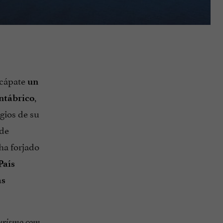
scápate
un
,
ntábrico
gios de su
 de
ha forjado
País
as
urismo.com