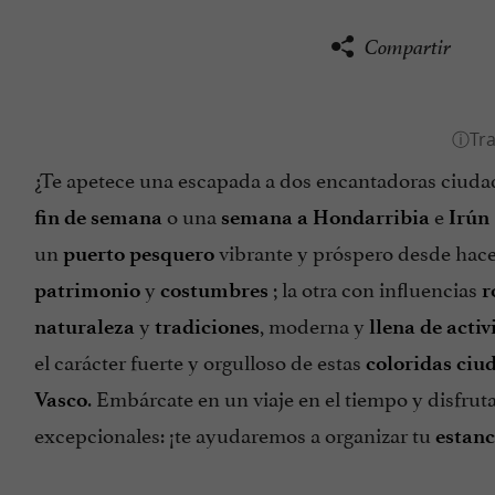
Compartir
¿Te apetece una escapada a dos encantadoras ciuda
o una
e
fin de semana
semana a Hondarribia
Irún
un
vibrante y próspero desde hace 
puerto pesquero
y
; la otra con influencias
patrimonio
costumbres
r
y
, moderna y
naturaleza
tradiciones
llena de acti
el carácter fuerte y orgulloso de estas
coloridas ciu
. Embárcate en un viaje en el tiempo y disfrut
Vasco
excepcionales: ¡te ayudaremos a organizar tu
estanc