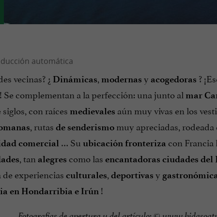
des vecinas? ¿
,
y
? ¡E
Dinámicas
modernas
acogedoras
! Se complementan a la perfección: una junto al
mar Ca
siglos, con raíces
aún muy vivas en los vesti
medievales
, rutas
muy apreciadas, rodeada
omanas
de senderismo
… Su
con Francia 
vidad comercial
ubicación fronteriza
, tan
como las
dades
alegres
encantadoras ciudades del 
a de experiencias
,
y
culturales
deportivas
gastronómic
!
ia en Hondarribia e Irún
Fotografías de apertura y del artículo: ©
www.bidasoat