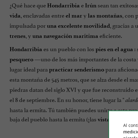
¿Qué hace que
e
sean tan exitosa
Hondarribia
Irún
, enclavadas entre
y
, con
vida
el mar
las montañas
impulsada por
, gracias a
una excelente movilidad
, y
eficiente.
trenes
una navegación marítima
es un pueblo con los
:
Hondarribia
pies en el agua
—uno de los más importantes de la costa
pesquero
lugar ideal para
para aficiona
practicar senderismo
esta montaña de 545 metros, que se alza desde el mar
piedras datan del siglo XVI y que fue reconstruido 
el 8 de septiembre. En su honor, tiene lugar la "
alard
hasta la ermita. Tú también puedes unirte a esta pro
baja del pueblo hasta la ermita (¡las
son impre
vistas
Al cont
medici