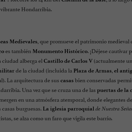
 vibrante Hondarribia.
, que promueve el patrimonio medieval 
deas Medievales
es también
. ¡Déjese cautivar 
co
Monumento Histórico
la ciudad alberga el
(actualmente un
Castillo de Carlos V
de la ciudad (incluida la
,
ilitar
Plaza de Armas
el anti
l). La arquitectura de sus
bien conservadas permit
casas
darribia. Una vez que se cruza una de las
puertas de la 
 sumergen en una atmósfera atemporal, donde elegantes de
es casas burguesas.
La iglesia parroquial
de Nuestra Señor
stas, se alza como un faro que vigila este barrio.