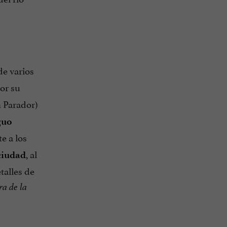
de varios
por su
 Parador)
guo
e a los
, al
ciudad
talles de
a de la