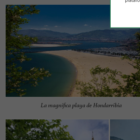
plataf
La magnífica playa de Hondarribia