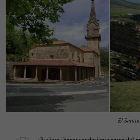
El Santua
¿Prefieres
hacer senderismo cerca del 