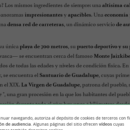
s? Los mismos ingredientes de siempre: una
altísima ca
 panoramas
y
. Una
impresionantes
apacibles
economía
 una
, un dinámico servicio
densa red de carreteras
de au
 su única
, su
playa de 700 metros
puerto deportivo y su
 vasca— se encuentran cerca del famoso
Monte Jaizkibe
dos de todas las edades y niveles de condición física. En
, se encuentra el
, cuyas prime
Santuario de Guadalupe
en el XIX.
, patrona del pueblo, 
La Virgen de Guadalupe
", una gran procesión en la que los habitantes del pue
e
cesión durante todo el año; hay unos 3 kilómetros desde 
sionantes!).
inuar navegando, autoriza al depósito de cookies de terceros con f
ón de audiencia
. Algunas páginas del sitio ofrecen
vídeos
cuyas