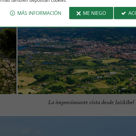
ormas también depositan cookies.
MÁS INFORMACIÓN
ME NIEGO
AC
La impresionante vista desde Jaizkibel