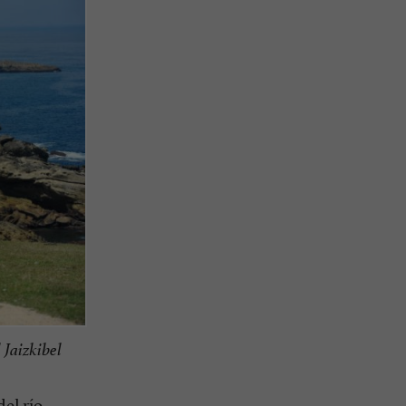
 Jaizkibel
del río