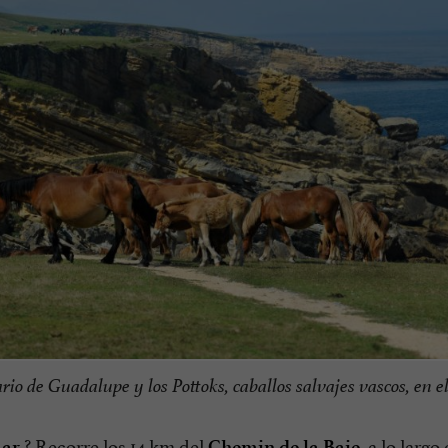
rio de Guadalupe y los Pottoks, caballos salvajes vascos, en el
? Recorre los 14 km del
, a lo largo 
mar
Chemin de la Baie