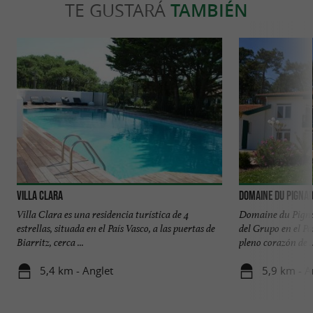
TE GUSTARÁ
TAMBIÉN
Villa Clara
Domaine du Pigna
Villa Clara es una residencia turística de 4
Domaine du Pignad
estrellas, situada en el País Vasco, a las puertas de
del Grupo en el Pa
Biarritz, cerca ...
pleno corazón de ..
5,4 km - Anglet
5,9 km - A