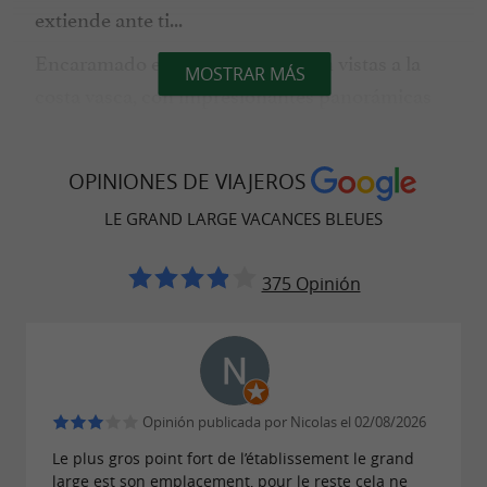
extiende ante ti...
Encaramado en un acantilado con vistas a la
MOSTRAR MÁS
costa vasca, con impresionantes panorámicas
de Biarritz y el océano Atlántico, Le Grand
Large personifica el espíritu marítimo. Nuestra
OPINIONES DE VIAJEROS
goza de
residencia vacacional en el suroeste
LE GRAND LARGE VACANCES BLEUES
una ubicación privilegiada, a tan solo 200
metros del puerto viejo y del centro de la
375 Opinión
ciudad, y a solo
10 minutos a pie de La Grande
Plage.
Opinión publicada por Nicolas el 02/08/2026
DESAYUNO CON VISTAS AL ATLÁNTICO
Le plus gros point fort de l’établissement le grand
large est son emplacement, pour le reste cela ne