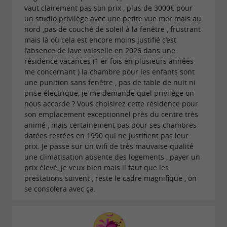
comience el
En sus vacaciones en el suroeste, ¡
vaut clairement pas son prix , plus de 3000€ pour
día con estilo con un delicioso desayuno
un studio privilège avec une petite vue mer mais au
nord ,pas de couché de soleil à la fenêtre , frustrant
panorámico elaborado con productos locales!
mais là où cela est encore moins justifié c’est
Con sus
enormes ventanales que ofrecen una
l’absence de lave vaisselle en 2026 dans une
résidence vacances (1 er fois en plusieurs années
de la bahía de Biarritz,
vista impresionante
me concernant ) la chambre pour les enfants sont
desde el faro hasta el Rocher de la Vierge,
une punition sans fenêtre , pas de table de nuit ni
prise électrique, je me demande quel privilège on
nuestra habitación le espera para que complete
nous accorde ? Vous choisirez cette résidence pour
esta estampa perfecta.
son emplacement exceptionnel près du centre très
animé , mais certainement pas pour ses chambres
datées restées en 1990 qui ne justifient pas leur
prix. Je passe sur un wifi de très mauvaise qualité
une climatisation absente des logements , payer un
ENCUÉNTRELO EN
EL BLOG DE
prix élevé, je veux bien mais il faut que les
GUIDE DU PAYS BASQUE
...
prestations suivent , reste le cadre magnifique , on
se consolera avec ça.
Le Grand Large Vacances Bleues, una