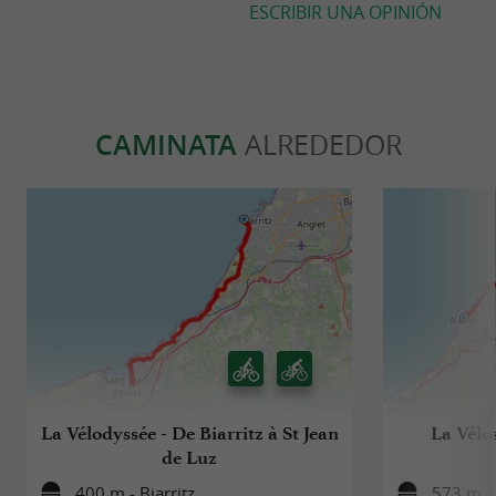
ESCRIBIR UNA OPINIÓN
CAMINATA
ALREDEDOR
La Vélodyssée - De Biarritz à St Jean
La Vélo
de Luz
400 m - Biarritz
573 m - 