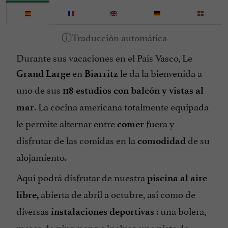
Grupos
Habitación para personas con movilidad reducida
Habla francés
Durante sus vacaciones en el País Vasco, Le
Internet : WIFI
en
le da la bienvenida a
Grand Large
Biarritz
Juegos para niños
uno de sus
118 estudios
con balcón y vistas al
Lavadora
. La cocina americana totalmente equipada
mar
Microondas
le permite alternar entre
fuera y
comer
Parking
disfrutar de las comidas en la
de su
comodidad
Ping pong
alojamiento.
Piscina
Aquí podrá disfrutar de nuestra
piscina al aire
Piscina caliente
abierta de abril a octubre, así como de
libre,
Restaurante
diversas
: una bolera,
instalaciones deportivas
Ropa de Cama Incluida
mesas de ping-pong e incluso una pista de