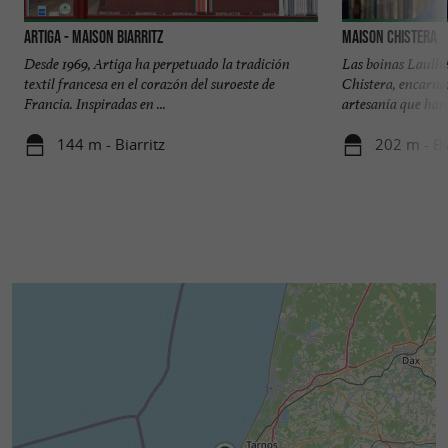
Artiga - Maison Biarritz
Maison Chistera
Desde 1969, Artiga ha perpetuado la tradición
Las boinas Laulhè
textil francesa en el corazón del suroeste de
Chistera, encarna
Francia. Inspiradas en ...
artesanía que han 
144 m - Biarritz
202 m - Bi