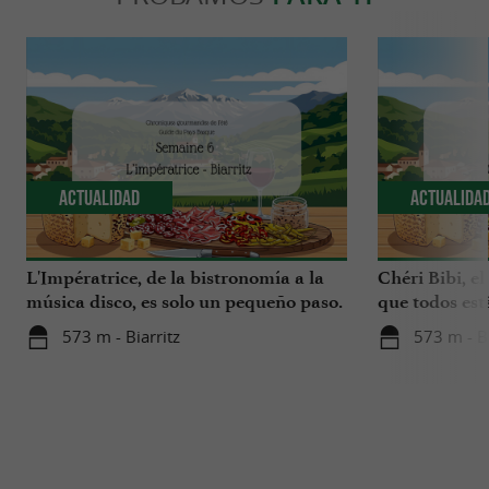
Actualidad
Actualida
L'Impératrice, de la bistronomía a la
Chéri Bibi, el
música disco, es solo un pequeño paso.
que todos es
573 m - Biarritz
573 m - Bi