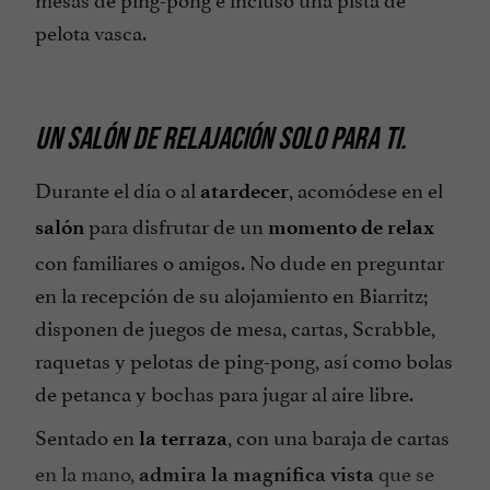
pelota vasca.
Sala de Seminarios
Se habla Español
Se habla Inglés
UN SALÓN DE RELAJACIÓN SOLO PARA TI.
Secadora
Durante el día o al
, acomódese en el
Tarjetas de Crédito admitidas
atardecer
para disfrutar de un
Televisor : sí
salón
momento de relax
con familiares o amigos. No dude en preguntar
Teléfono
en la recepción de su alojamiento en Biarritz;
Vista sobre el mar
disponen de juegos de mesa, cartas, Scrabble,
raquetas y pelotas de ping-pong, así como bolas
de petanca y bochas para jugar al aire libre.
Sentado en
, con una baraja de cartas
la terraza
en la mano,
que se
admira la magnífica vista