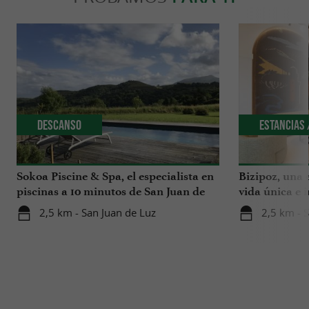
Descanso
Estancias 
Sokoa Piscine & Spa, el especialista en
Bizipoz, una 
piscinas a 10 minutos de San Juan de
vida única e 
Luz
disfrutar en l
2,5 km - San Juan de Luz
2,5 km - 