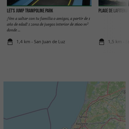
Let's Jump Trampoline Park
Plage de Lafitenia
¡Ven a saltar con tu familia o amigos, a partir de 1
año de edad! 1 zona de juegos interior de 1600 m²
donde ...
1,4 km - San Juan de Luz
1,5 km - S