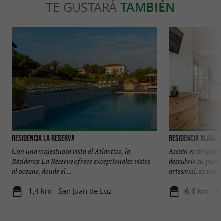
TE GUSTARÁ
TAMBIÉN
Residencia La Reserva
Residencia Alaïa
Con una majestuosa vista al Atlántico, la
Ascain es un pueb
Résidence La Réserve ofrece excepcionales vistas
descubrir su puen
al océano, donde el ...
artesanal, su taller
1,4 km - San Juan de Luz
6,6 km - A