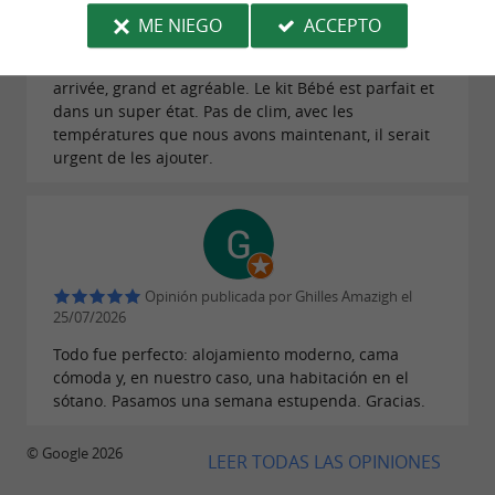
Opinión publicada por Remi el 03/08/2026
ME NIEGO
ACCEPTO
Emplacement a quelques pas de la plage, residence
avec des activités. Appartement très propre a notre
arrivée, grand et agréable. Le kit Bébé est parfait et
dans un super état. Pas de clim, avec les
températures que nous avons maintenant, il serait
urgent de les ajouter.
Opinión publicada por Ghilles Amazigh el
25/07/2026
Todo fue perfecto: alojamiento moderno, cama
cómoda y, en nuestro caso, una habitación en el
sótano. Pasamos una semana estupenda. Gracias.
© Google 2026
LEER TODAS LAS OPINIONES