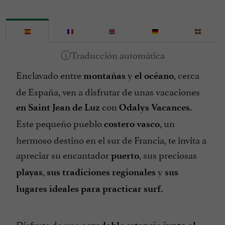
Restaurante
Tarjetas de Crédito admitidas
Tennis
Vista sobre el mar
Enclavado entre
y
, cerca
montañas
el océano
de España, ven a disfrutar de unas vacaciones
con
en Saint Jean de Luz
Odalys Vacances.
Este pequeño pueblo
, un
costero vasco
hermoso destino en el sur de Francia, te invita a
apreciar su encantador
, sus preciosas
puerto
,
y
playas
sus tradiciones
regionales
sus
lugares ideales para practicar surf.
Disfrute de una