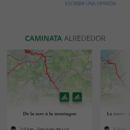
ESCRIBIR UNA OPINIÓN
CAMINATA
ALREDEDOR
De la mer à la montagne
La route d
2,0 km - San Juan de Luz
2,3 km -