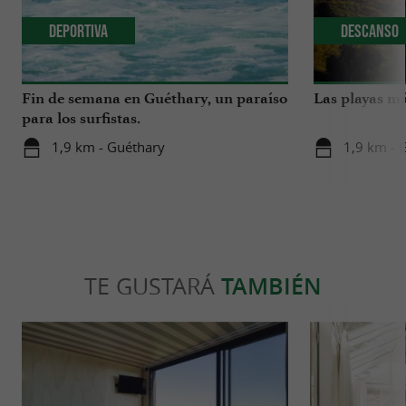
Deportiva
Descanso
Fin de semana en Guéthary, un paraíso
Las playas má
para los surfistas.
1,9 km - Guéthary
1,9 km - 
TE GUSTARÁ
TAMBIÉN