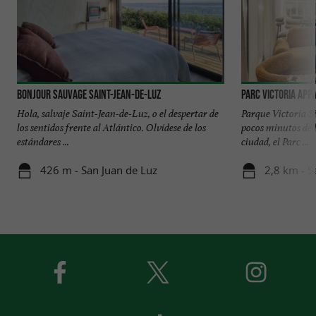
Bonjour Sauvage Saint-Jean-de-Luz
Parc Victoria ap
Hola, salvaje Saint-Jean-de-Luz, o el despertar de
Parque Victoria S
los sentidos frente al Atlántico. Olvídese de los
pocos minutos de l
estándares ...
ciudad, el Parc ...
426 m - San Juan de Luz
2,8 km - S