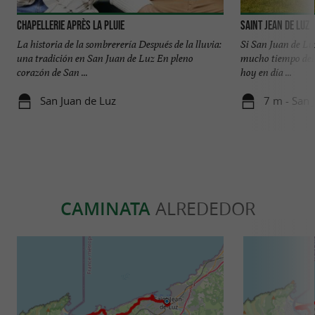
Chapellerie Après La Pluie
Saint Jean de Luz
La historia de la sombrerería Después de la lluvia:
Si San Juan de Lu
una tradición en San Juan de Luz En pleno
mucho tiempo del 
corazón de San ...
hoy en día ...
San Juan de Luz
7 m - San 
CAMINATA
ALREDEDOR