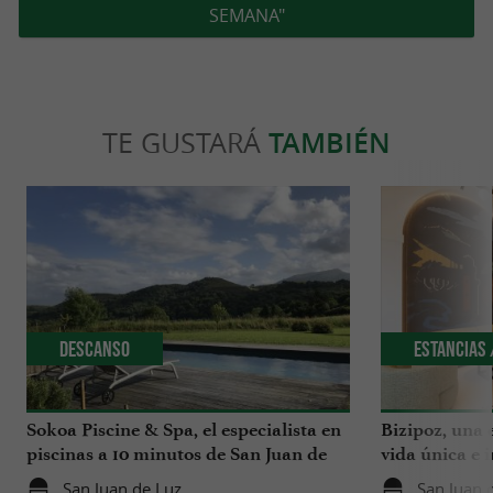
SEMANA"
TE GUSTARÁ
TAMBIÉN
Descanso
Estancias 
Sokoa Piscine & Spa, el especialista en
Bizipoz, una 
piscinas a 10 minutos de San Juan de
vida única e 
Luz
disfrutar en l
San Juan de Luz
San Juan 