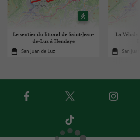
Le sentier du littoral de Saint-Jean-
La Vélodys
de-Luz à Hendaye
L
San Juan de Luz
San Juan