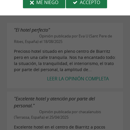
ME NIEGO
ACCEPTO
Limpieza
"El hotel perfecto"
Opinión publicada por Eva U (Sant Pere de
Ribes, España) el 18/08/2025
Precioso hotel situado en pleno centro de Biarritz
pero en una calle tranquila. Nos ha encantado todo:
la situación, la tranquilidad, el interiorismo, el trato
por parte del personal, la amplitud de...
LEER LA OPINIÓN COMPLETA
"Excelente hotel y atención por parte del
personal."
Opinión publicada por chacalanubis
(Terrassa, España) el 25/04/2025
Excelente hotel en el centro de Biarritz a pocos