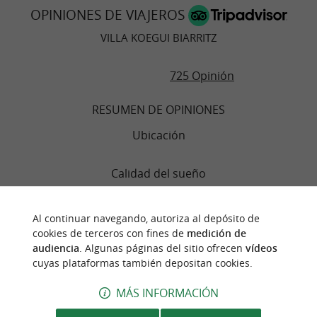
OPINIONES DE VIAJEROS
VILLA KOEGUI BIARRITZ
725 Opinión
RESUMEN DE OPINIONES
Ubicación
Calidad del sueño
Habitaciones
Al continuar navegando, autoriza al depósito de
cookies de terceros con fines de
medición de
audiencia
. Algunas páginas del sitio ofrecen
vídeos
Servicio
cuyas plataformas también depositan cookies.
Calidad/precio
MÁS INFORMACIÓN