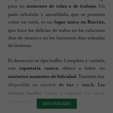
para un
. Un
momento de relax
o de trabajo
patio arbolado y amueblado, que se presenta
como un oasis, es un
lugar único en Biarritz,
que hace las delicias de todos en los calurosos
días de verano o en los hermosos días soleados
de invierno.
El desayuno es tipo buffet. Completo y variado,
con
, ofrece a todos un
repostería
casera
. También hay
auténtico momento de felicidad
disponible un servicio
y
.
de bar
snack
Los
vienen a exponer sus obras
artistas locales
durante todo el año.
MOSTRAR MÁS