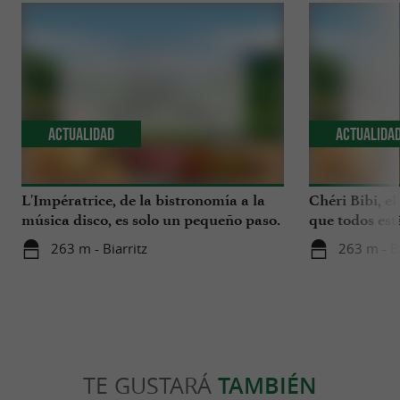
Actualidad
Actualida
L'Impératrice, de la bistronomía a la
Chéri Bibi, el
música disco, es solo un pequeño paso.
que todos es
263 m - Biarritz
263 m - Bi
TE GUSTARÁ
TAMBIÉN