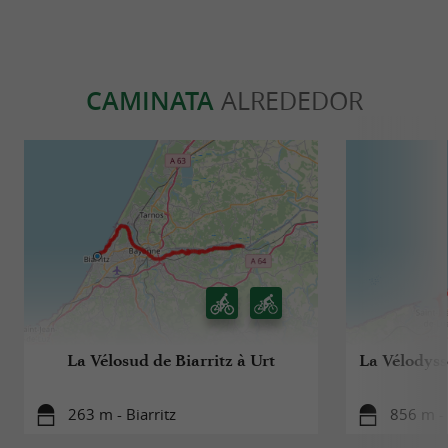
CAMINATA
ALREDEDOR
La Vélosud de Biarritz à Urt
La Vélodyssé
263 m - Biarritz
856 m - 