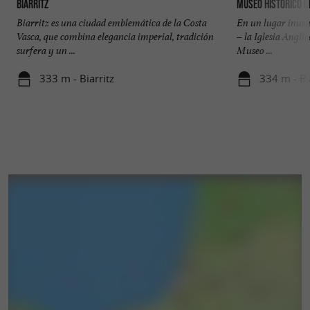
Biarritz
Museo Histórico de
Biarritz es una ciudad emblemática de la Costa
En un lugar inusua
Vasca, que combina elegancia imperial, tradición
– la Iglesia Angli
surfera y un ...
Museo ...
333 m - Biarritz
334 m - Bi