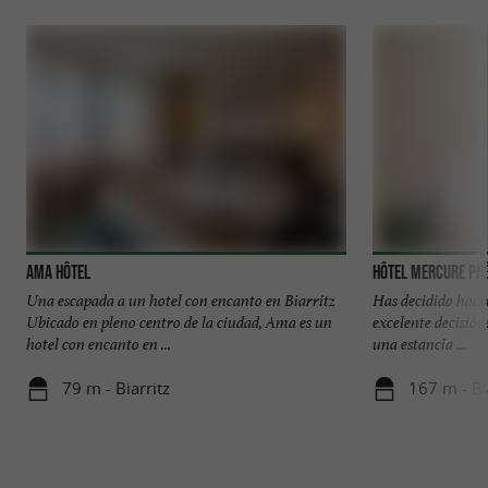
Ama Hôtel
Hôtel Mercure Pré
Una escapada a un hotel con encanto en Biarritz
Has decidido hacer
Ubicado en pleno centro de la ciudad, Ama es un
excelente decisión
hotel con encanto en ...
una estancia ...
79 m - Biarritz
167 m - Bi