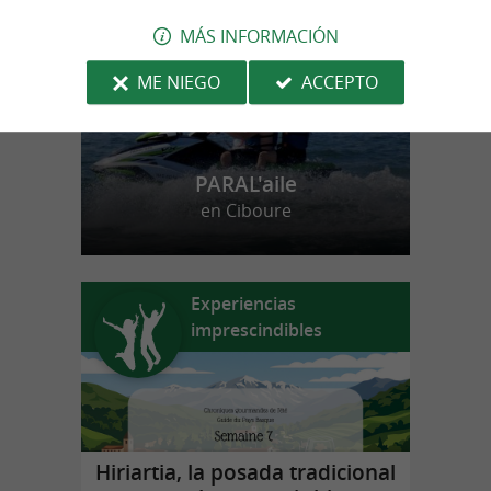
MÁS INFORMACIÓN
ME NIEGO
ACCEPTO
PARAL'aile
en Ciboure
Experiencias
imprescindibles
Hiriartia, la posada tradicional