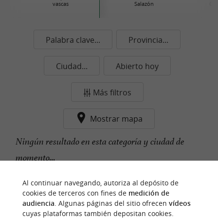
vascas
Salazón
Con
Palabra clave...
Provincia...
Ciudad...
Abierto hoy
Más filtros
Mostrar mapa
Ningún resultado en esta categoría y ciudad de
momento...
Al continuar navegando, autoriza al depósito de
cookies de terceros con fines de
medición de
n
u
e
s
t
r
o
a
v
o
r
i
t
audiencia
. Algunas páginas del sitio ofrecen
vídeos
f
o
cuyas plataformas también depositan cookies.