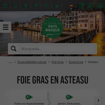
Especialidades vascas
Foie Gras
Guipúzcoa
Asteasu
Foie Gras en Asteasu
Todos los Especialidades
Jamón, Embutidos,
Comida 