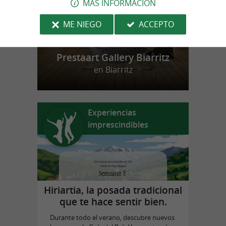
MÁS INFORMACIÓN
ME NIEGO
ACCEPTO
Prestaart Gallery Biarritz
en Biarritz
Experiencias
imprescindibles
Hiriartia, la posada tradicional
que te hace sentir bien.
Durante todo el verano, descubre nuevos