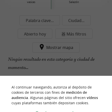
vascas
Salazón
Con
Palabra clave...
Ciudad...
Abierto hoy
Más filtros
Mostrar mapa
Ningún resultado en esta categoría y ciudad de
momento...
Al continuar navegando, autoriza al depósito de
n
u
e
s
t
r
o
a
v
o
r
i
t
f
o
cookies de terceros con fines de
medición de
audiencia
. Algunas páginas del sitio ofrecen
vídeos
cuyas plataformas también depositan cookies.