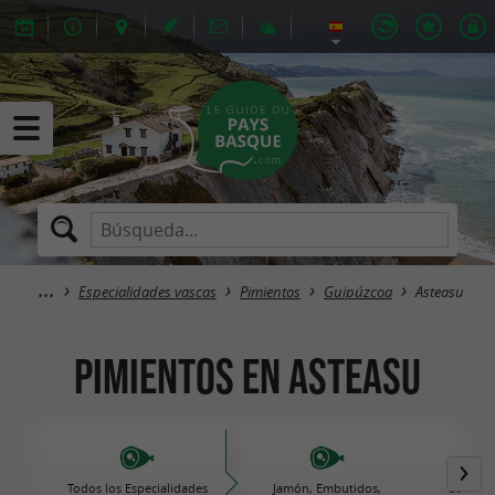
Especialidades vascas
Pimientos
Guipúzcoa
Asteasu
Pimientos en Asteasu
Todos los Especialidades
Jamón, Embutidos,
Comida 