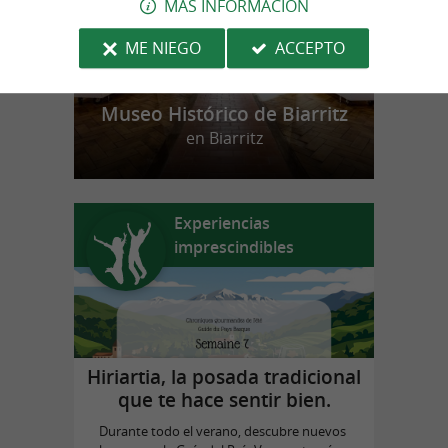
MÁS INFORMACIÓN
ME NIEGO
ACCEPTO
Museo Histórico de Biarritz
en Biarritz
Experiencias
imprescindibles
Hiriartia, la posada tradicional
que te hace sentir bien.
Durante todo el verano, descubre nuevos