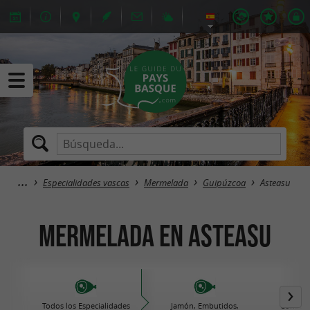
Especialidades vascas
Mermelada
Guipúzcoa
Asteasu
Mermelada en Asteasu
Todos los Especialidades
Jamón, Embutidos,
Comida 