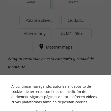
vascas
Salazón
Con
Palabra clave...
Ciudad...
Abierto hoy
Más filtros
Mostrar mapa
Ningún resultado en esta categoría y ciudad de
momento...
Al continuar navegando, autoriza al depósito de
n
u
e
s
t
r
o
a
v
o
r
i
t
f
o
cookies de terceros con fines de
medición de
audiencia
. Algunas páginas del sitio ofrecen
vídeos
cuyas plataformas también depositan cookies.