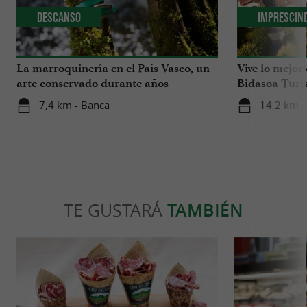
Descanso
Imprescin
La marroquinería en el País Vasco, un
Vive lo mejor
arte conservado durante años
Bidasoa Turi
7,4 km - Banca
14,2 km -
TE GUSTARÁ
TAMBIÉN