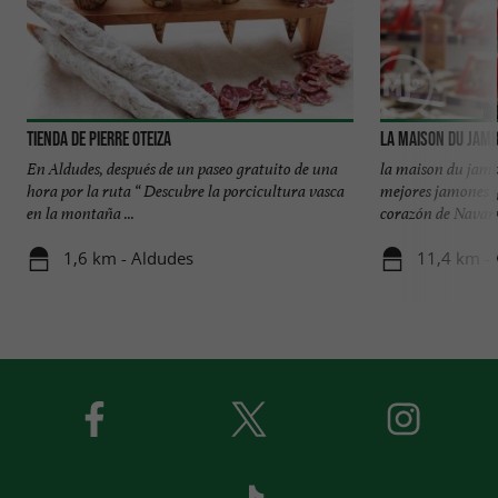
Tienda de Pierre Oteiza
La Maison du Jam
En Aldudes, después de un paseo gratuito de una
la maison du jamb
hora por la ruta “ Descubre la porcicultura vasca
mejores jamones y
en la montaña ...
corazón de Navarra,
1,6 km - Aldudes
11,4 km - 