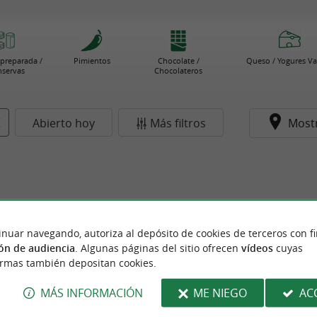
preparada /
Pimientos
Chocolate /
Queso / Yogures V
servas
Chocolateros
Abierto hoy
Más filtros
Most
inuar navegando, autoriza al depósito de cookies de terceros con f
ón de audiencia
. Algunas páginas del sitio ofrecen
vídeos
cuyas
ormas también depositan cookies.
MÁS INFORMACIÓN
ME NIEGO
AC