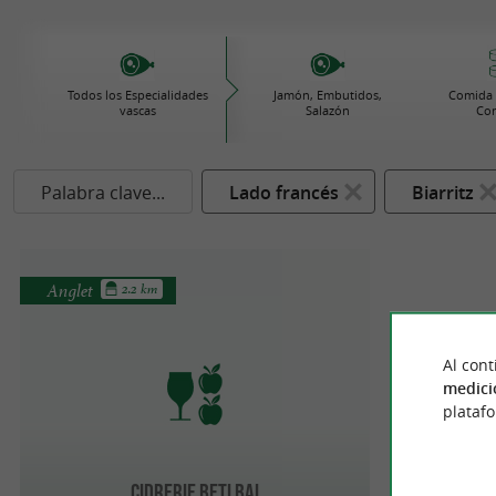
Todos los Especialidades
Jamón, Embutidos,
Comida 
vascas
Salazón
Con
Palabra clave...
Lado francés
Biarritz
Anglet
2.2 km
Al cont
medici
plataf
Cidrerie Beti Bai