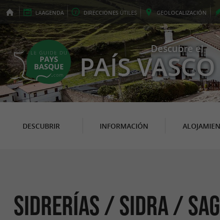
LA
AGENDA
DIRECCIONES
ÚTILES
GEO
LOCALIZACIÓN
Descubre el
PAÍS VASCO
DESCUBRIR
INFORMACIÓN
ALOJAMIE
Sidrerías / Sidra / Sa