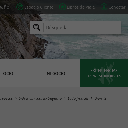
Espacio Cliente
Libros de Viaje
Conectar
EXPERIENCIAS
OCIO
NEGOCIO
IMPRESCINDIBLES
Masquer la carte
s vascas
Sidrerías / Sidra / Sagarno
Lado francés
Biarritz