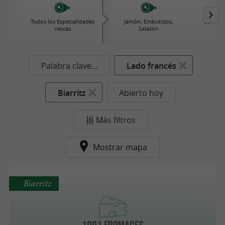
Todos los Especialidades
Jamón, Embutidos,
Comida 
vascas
Salazón
Con
Palabra clave...
Lado francés
Biarritz
Abierto hoy
Más filtros
Mostrar mapa
Biarritz