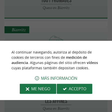
1001 Fromages
Queso en Biarritz
Biarritz
LE PETIT BASQUE
Al continuar navegando, autoriza al depósito de
cookies de terceros con fines de
medición de
Yogures Vascos en Biarritz
audiencia
. Algunas páginas del sitio ofrecen
vídeos
cuyas plataformas también depositan cookies.
MÁS INFORMACIÓN
Biarritz
ME NIEGO
ACCEPTO
Les Affinés
Queso en Biarritz