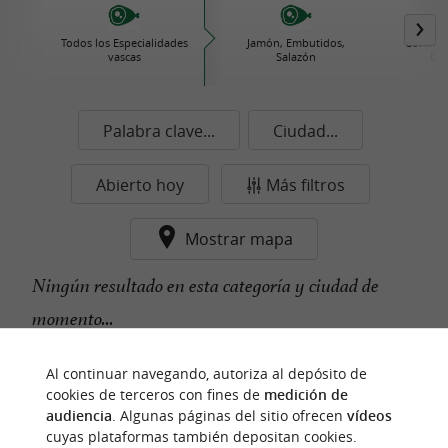
Todos los Especialidades
Jamón, Embutidos,
Comida 
vascas
Salazón
Con
Palabra clave...
Ciudad...
Abierto hoy
Más filtros
Mostrar mapa
Ningún resultado en esta categoría y ciudad de
momento...
Al continuar navegando, autoriza al depósito de
cookies de terceros con fines de
medición de
n
u
e
s
t
r
o
a
v
o
r
i
t
f
o
audiencia
. Algunas páginas del sitio ofrecen
vídeos
cuyas plataformas también depositan cookies.