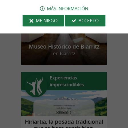
MÁS INFORMACIÓN
ME NIEGO
ACCEPTO
Museo Histórico de Biarritz
en Biarritz
Experiencias
imprescindibles
Hiriartia, la posada tradicional