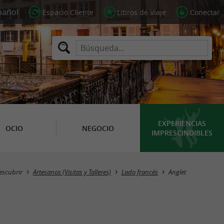
Espacio Cliente
Libros de Viaje
Conectar
EXPERIENCIAS
OCIO
NEGOCIO
IMPRESCINDIBLES
Masquer la carte
escubrir
Artesanos (Visitas y Talleres)
Lado francés
Anglet