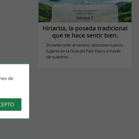
Hiriartia, la posada tradicional
que te hace sentir bien.
Durante todo el verano, descubre nuevos
lugares en la Guía del País Vasco a través
de nuestros ...
ines de
CEPTO