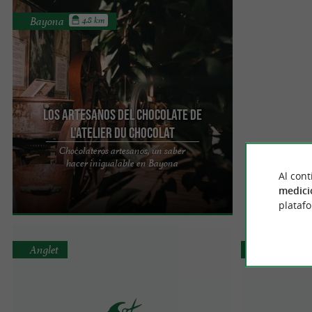
Bayona
4.8 km
Los artesanos del chocolate de
L'Atelier du Chocolat
Chocolateros artesanos, un saber
La exigencia de conocimientos artesanales
hacer inigualable en Bayona
L'Atelier du Chocolat es una aventura que
Al cont
comenzó en 1951 en Bayona ...
medici
plataf
Anglet
Bayona