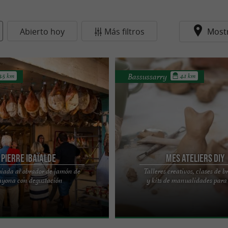
Abierto hoy
Más filtros
Most
Bassussarry
3.5 km
4.1 km
Pierre Ibaïalde
Mes Ateliers DIY
uiada al obrador de jamón de
Talleres creativos, clases de b
s de 30 años invitándole a
Mis Talleres DIY: talleres creativos y 
ayona con degustación
y kits de manualidades para 
ler y su oficio. Esta visita guiada
País Vasco Hay una energía única en 
ión ...
Vasco, una ...