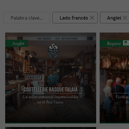
Palabra clave...
Lado francés
Anglet
Anglet
Bayona
Coutellerie Basque TALAIA
Un taller artesanal imprescindible
Visita g
TALAIA: Un taller de artesanía que no te puedes
Pierre lleva má
en el País Vasco.
B
perder en el País Vasco. Eric, un artesano
descubrir su tal
apasionado, se guía ...
tiene una durac