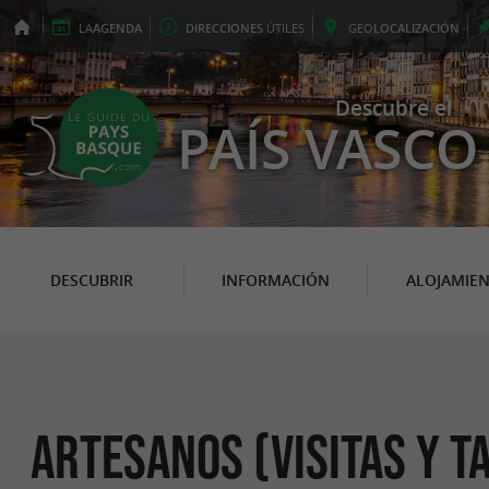
LA
AGENDA
DIRECCIONES
ÚTILES
GEO
LOCALIZACIÓN
Descubre el
PAÍS VASCO
DESCUBRIR
INFORMACIÓN
ALOJAMIE
Artesanos (Visitas y T