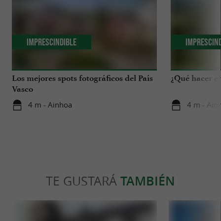
Imprescindible
Imprescin
Los mejores spots fotográficos del País
¿Qué hacer en
Vasco
4 m - Ainhoa
4 m - Ain
TE GUSTARÁ
TAMBIÉN