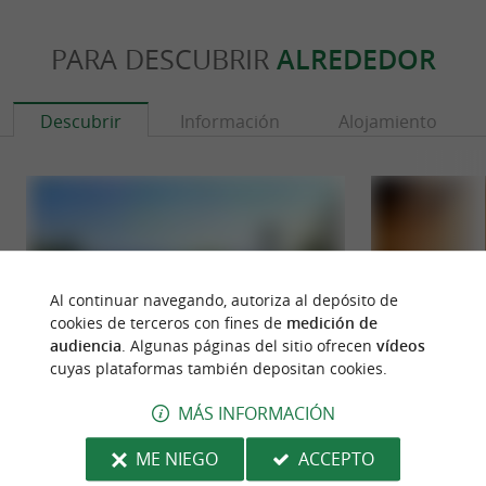
PARA DESCUBRIR
ALREDEDOR
Descubrir
Información
Alojamiento
Al continuar navegando, autoriza al depósito de
cookies de terceros con fines de
medición de
audiencia
. Algunas páginas del sitio ofrecen
vídeos
cuyas plataformas también depositan cookies.
MÁS INFORMACIÓN
Chapelle de l'Aubépine
Cuevas de Urdax
La Capilla Aubépine se encuentra en las alturas
Fueron moldeadas
ME NIEGO
ACCEPTO
del encantador pueblo de Ainhoa. Un recorrido de
sabiduría, humild