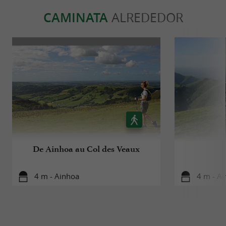
CAMINATA
ALREDEDOR
De Ainhoa au Col des Veaux
4 m - Ainhoa
4 m - A