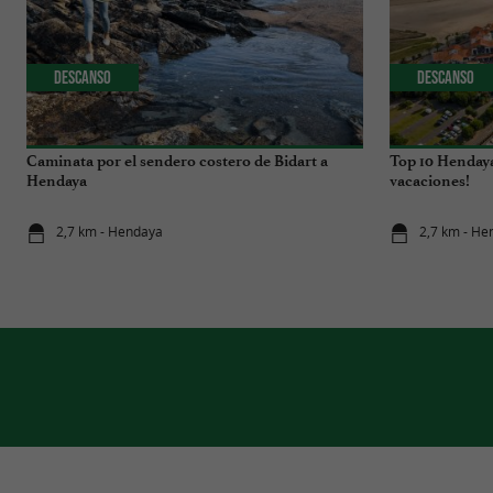
Descanso
Descanso
Caminata por el sendero costero de Bidart a
Top 10 Hendaya:
Hendaya
vacaciones!
2,7 km - Hendaya
2,7 km - He