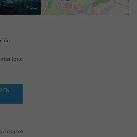
e de
otas (que
O EN
5 à 03:41:08