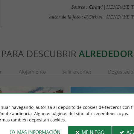
Source :
Cirkwi
| HENDAYE 
autor de la foto :
@Cirkwi - HENDAYE
PARA DESCUBRIR
ALREDEDOR
ón
Alojamiento
Salir a comer
Degustació
inuar navegando, autoriza al depósito de cookies de terceros con f
ón de audiencia
. Algunas páginas del sitio ofrecen
vídeos
cuyas
ormas también depositan cookies.
MÁS INFORMACIÓN
ME NIEGO
AC