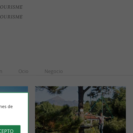
TOURISME
 TOURISME
n
Ocio
Negocio
ines de
CEPTO