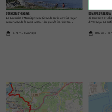
Corniche d’Hendaye
Domaine d'Abbadia
La Corniche d'Hendaye tiene fama de ser la cornisa mejor
El Domaine d'Abba
conservada de la costa vasca. A los pies de los Pirineos, ...
d'Hendaye. La antig
459 m - Hendaya
802 m - He