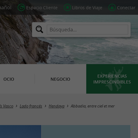
Espacio Cliente
Libros de Viaje
Conectar
EXPERIENCIAS
OCIO
NEGOCIO
IMPRESCINDIBLES
ís Vasco
Lado francés
Hendaya
Abbadia, entre ciel et mer