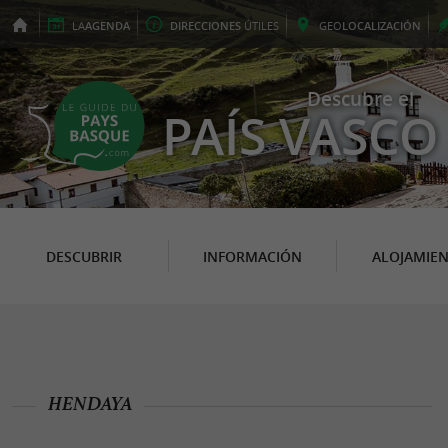
LA
AGENDA
DIRECCIONES
ÚTILES
GEO
LOCALIZACIÓN
Descubre el
PAÍS VASCO
DESCUBRIR
INFORMACIÓN
ALOJAMIE
HENDAYA