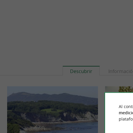
Descubrir
Informaci
Al cont
medici
plataf