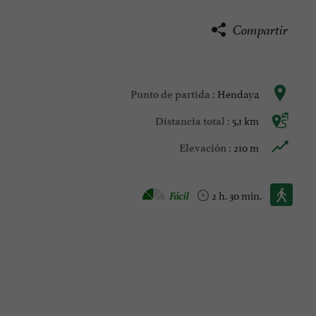
Compartir
Hendaya
Punto de partida :
5,1 km
Distancia total :
210 m
Elevación :
Caminata :
Fácil
2 h. 30 min.