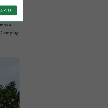
y
móviles
en
busca
CEPTO
,
de 8m2
imos a
el Camping