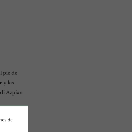
l pie de
y las
e
di Azpian
s rojas y
ines de