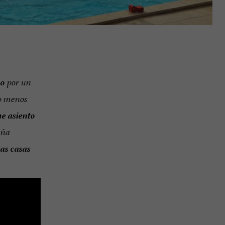
no
por un
o menos
e asiento
aña
sas
casas