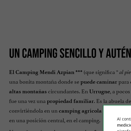
UN CAMPING SENCILLO Y AUTÉN
(que significa “
El Camping Mendi Azpian ***
al pi
una bonita montaña donde se
para 
puede caminar
circundantes. En
, a poco
altas montañas
Urrugne
fue una vez una
. Es la abuela d
propiedad familiar
convirtiéndola en un
en los años 
camping agrícola
en una posición central, en el camping.
Al cont
medici