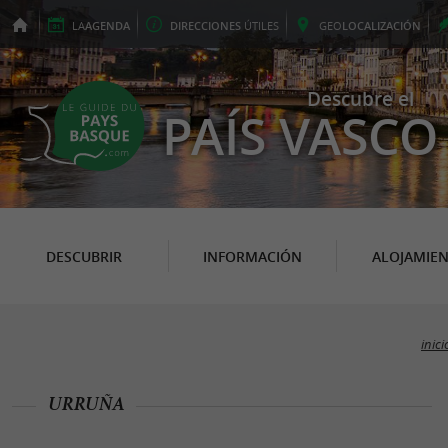
LA
AGENDA
DIRECCIONES
ÚTILES
GEO
LOCALIZACIÓN
Descubre el
PAÍS VASCO
DESCUBRIR
INFORMACIÓN
ALOJAMIE
inici
URRUÑA