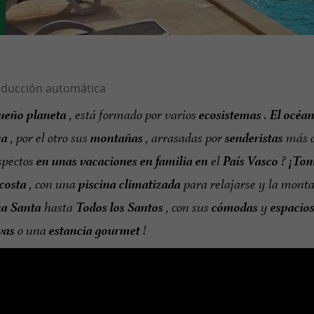
ueño planeta
ecosistemas
El océa
, está formado por varios
.
ca
montañas
senderistas
, por el otro sus
, arrasadas por
más 
en unas vacaciones en familia en
País Vasco
¡Tom
spectos
el
?
 costa
piscina climatizada
, con una
para relajarse y la mont
a Santa
Todos los Santos
cómodas
espacio
hasta
, con sus
y
vas
estancia
gourmet
o una
!