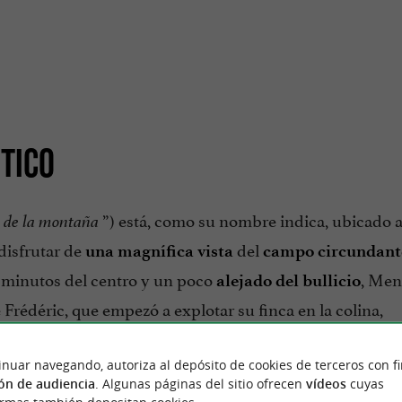
TICO
”) está, como su nombre indica, ubicado a
e de la montaña
disfrutar de
del
una magnífica vista
campo circundant
s minutos del centro y un poco
, Men
alejado del bullicio
e Frédéric, que empezó a explotar su finca en la colina,
80. Aún se puede apreciar su casa, con sus contraventana
inuar navegando, autoriza al depósito de cookies de terceros con f
ón de audiencia
. Algunas páginas del sitio ofrecen
vídeos
cuyas