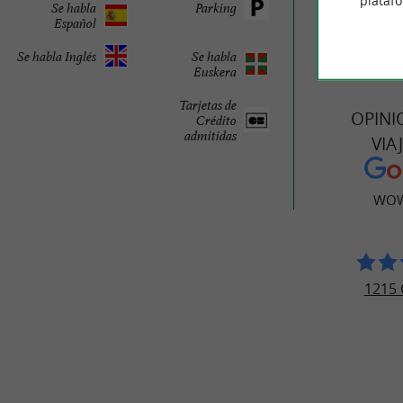
plataf
Se habla
Parking
Español
Se habla Inglés
Se habla
Euskera
Tarjetas de
OPINI
Crédito
admitidas
VIA
WOW
1215 