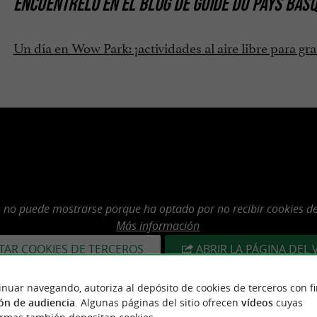
ENCUÉNTRELO EN
EL BLOG DE GUIDE DU PAYS BAS
Un día en Wow Park: ¡actividades al aire libre para g
o no puede mostrarse porque ha optado por no recibir cookies de
Más información
TAR COOKIES DE TERCEROS
ABRIR LA PÁGINA DEL 
inuar navegando, autoriza al depósito de cookies de terceros con f
ón de audiencia
. Algunas páginas del sitio ofrecen
vídeos
cuyas