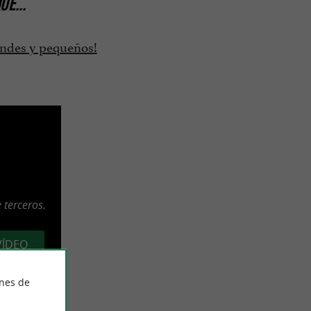
QUE
...
randes y pequeños!
 terceros.
VÍDEO
ines de