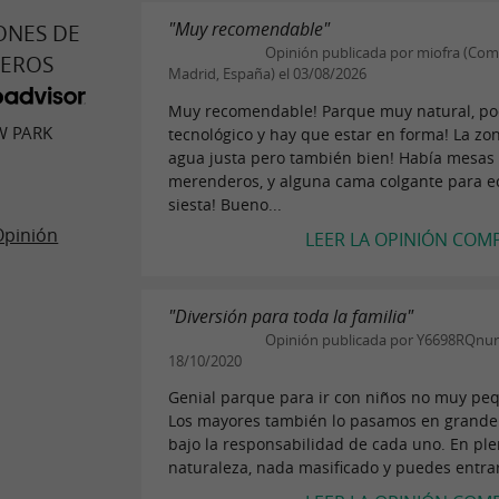
"Muy recomendable"
ONES DE
Opinión publicada por miofra (Co
JEROS
Madrid, España) el 03/08/2026
Muy recomendable! Parque muy natural, po
 PARK
tecnológico y hay que estar en forma! La zo
agua justa pero también bien! Había mesas 
merenderos, y alguna cama colgante para e
siesta! Bueno...
Opinión
LEER LA OPINIÓN COM
"Diversión para toda la familia"
Opinión publicada por Y6698RQnuri
18/10/2020
Genial parque para ir con niños no muy pe
Los mayores también lo pasamos en grande
bajo la responsabilidad de cada uno. En pl
naturaleza, nada masificado y puedes entrar y