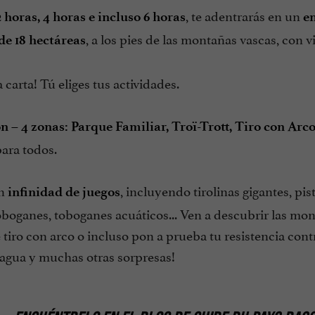
, te adentrarás en un
 horas, 4 horas e incluso 6 horas
e
, a los pies de las montañas vascas, con v
de 18 hectáreas
 carta! Tú eliges tus actividades.
ón – 4 zonas: Parque Familiar, Troï-Trott, Tiro con A
ara todos.
an
, incluyendo tirolinas gigantes, pis
infinidad de juegos
oboganes, toboganes acuáticos... Ven a descubrir las mont
 tiro con arco o incluso pon a prueba tu resistencia contr
 agua y muchas otras sorpresas!