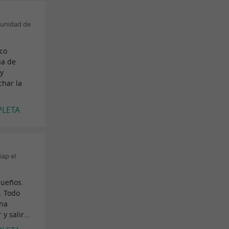
munidad de
co
na de
y
char la
PLETA
ap el
queños.
. Todo
ena
 salir...