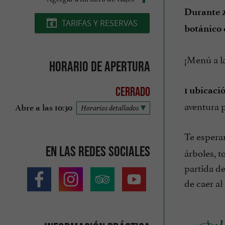
Durante 2
TARIFAS Y RESERVAS
botánico
¡Menú a la
Horario de apertura
1 ubicaci
Cerrado
aventura p
Abre a las 10:30
Horarios detallados
Te esper
En las redes sociales
árboles, t
partida de
de caer al