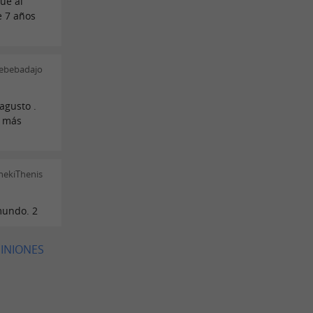
ue al
e 7 años
Rebebadajo
agusto .
a más
hekiThenis
mundo. 2
PINIONES