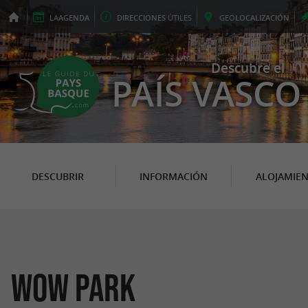
LA
AGENDA
DIRECCIONES
ÚTILES
GEO
LOCALIZACIÓN
Descubre el
PAÍS VASCO
DESCUBRIR
INFORMACIÓN
ALOJAMIE
Wow Park