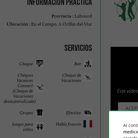
Información práctica
Labourd
Provincia :
En el Campo, A Orillas del Mar
Ubicación :
Servicios
Cheque
Bar
Chèques
Cheque de
Vacances
Vacaciones
Connect
Este víde
(Cheque de
Vacaciones
desmaterializado)
ACEP
Grupos
Efectivo
Juegos para
Habla francés
Al cont
niños
medici