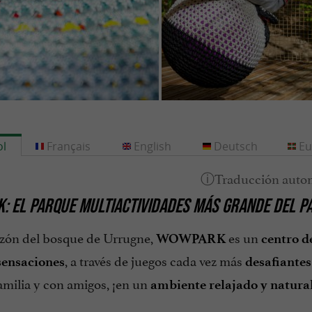
l
Français
English
Deutsch
Eu
 EL PARQUE MULTIACTIVIDADES MÁS GRANDE DEL PA
azón del bosque de Urrugne,
es un
WOWPARK
centro d
, a través de juegos cada vez más
sensaciones
desafiantes
amilia y con amigos, ¡en un
ambiente relajado y natura