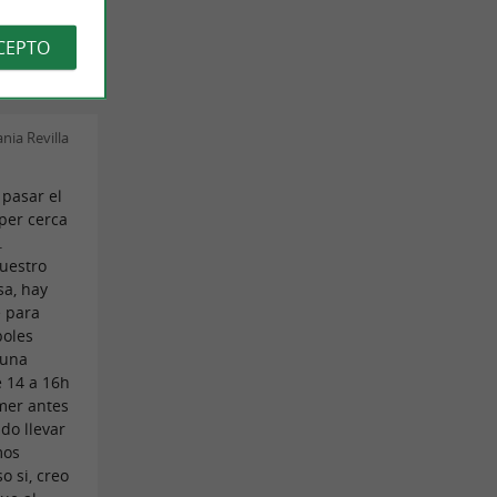
CEPTO
nia Revilla
 pasar el
per cerca
.
nuestro
sa, hay
 para
boles
 una
e 14 a 16h
mer antes
do llevar
mos
 si, creo