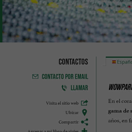
Contactos
Españo
CONTACTO
POR EMAIL
WOWPARK:
LLAMAR
En el cor
Visita el sitio web
gama de 
Ubicar
años, en f
Compartir
Agregar a mi libro de viajes