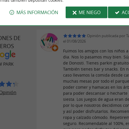
ormas también depositan cookies.
MÁS INFORMACIÓN
ME NIEGO
AC
Opinión publicada por Ta
ONES DE
el 01/08/2026
JEROS
Fuimos los amigos con los niños a
dia. Nos lo pasamos muy bien. Sú
de Donosti. Tienes parkin gratuito
 PARK
También tienes bar y snacks. En 
caso llevamos la comida desde ca
muchas mesas por todo el parque
poder comer y hamacas en los ár
Opinión
para poder descansar o hecharte
siesta. Los juegos de agua eran d
por lo que nosotros decidimos co
y así poder disfrutarlos. Recomien
ropa y calzado cómodo. Repetire
seguro. Recomendable al 100%, eso