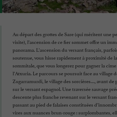
Au départ des grottes de Sare (qui méritent une pe
visite), l’ascension de ce fier sommet offre un im
panorama. L’ascension du versant français, parfoi
soutenue, vous hisse rapidement à proximité de la
sommitale, que vous longerez pour gagner la cime
l’Atxuria. Le parcours se poursuit face au village d
Zugarramurdi, le village des sorcières…, avant de 
sur le versant espagnol. Une traversée sauvage pr
descente plus franche revenant sur le versant fran
passant au pied de falaises constituées d’innomb
vires aux nuances brun-rouge : surplombantes, el