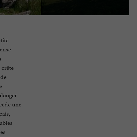
tite
mense
s
 crête
 de
e
plonger
écède une
çais,
rables
les