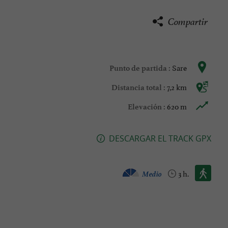
Compartir
Sare
Punto de partida :
7,2 km
Distancia total :
620 m
Elevación :
DESCARGAR EL TRACK GPX
Caminata :
Medio
3 h.