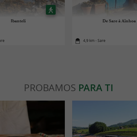
Ibanteli
De Sare à Aïnhoa
are
4,9 km - Sare
PROBAMOS
PARA TI