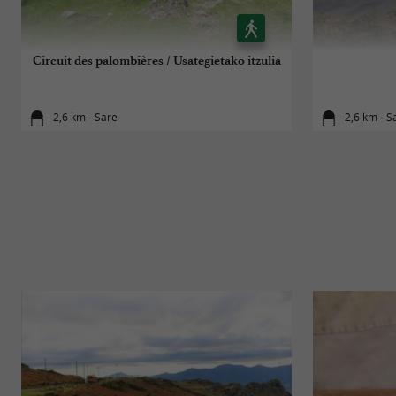
Circuit des palombières / Usategietako itzulia
2,6 km - Sare
2,6 km - S