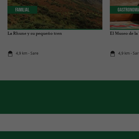
Familial
Gastronomi
La Rhune y su pequeño tren
El Museo de la
4,9 km - Sare
4,9 km - Sa