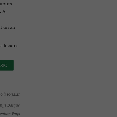
utours
. À
t un air
ts locaux
ARIO
6 à 10:32:21
Pays Basque
ration Pays