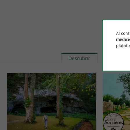
Al cont
medici
plataf
Descubrir
Informaci