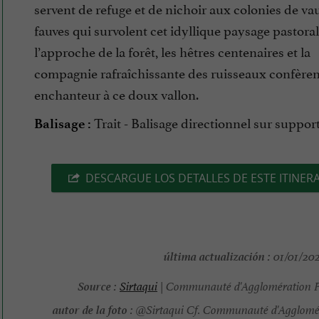
servent de refuge et de nichoir aux colonies de va
fauves qui survolent cet idyllique paysage pastoral
l’approche de la forêt, les hêtres centenaires et la
compagnie rafraîchissante des ruisseaux confèren
enchanteur à ce doux vallon.
Trait - Balisage directionnel sur suppor
Balisage :
DESCARGUE LOS DETALLES DE ESTE ITINER
última actualización :
01/01/202
Source :
Sirtaqui
| Communauté d'Agglomération 
autor de la foto :
@Sirtaqui Cf. Communauté d'Agglomé