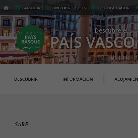
LA
AGENDA
DIRECCIONES
ÚTILES
GEO
LOCALIZACIÓN
Descubre el
PAÍS VASCO
DESCUBRIR
INFORMACIÓN
ALOJAMIE
SARE