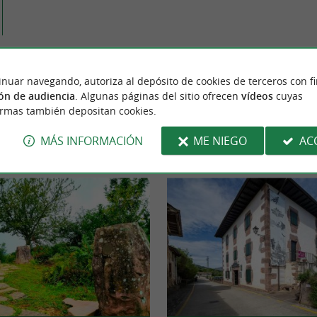
inuar navegando, autoriza al depósito de cookies de terceros con f
PARA DESCUBRIR
ALREDEDOR
ón de audiencia
. Algunas páginas del sitio ofrecen
vídeos
cuyas
ormas también depositan cookies.
MÁS INFORMACIÓN
ME NIEGO
AC
ón
Alojamiento
Salir a comer
Degustació