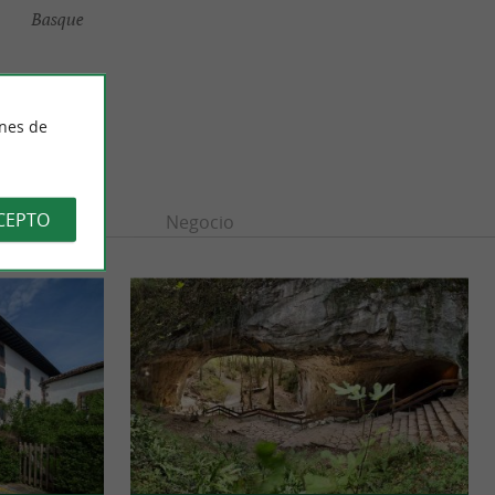
Basque
ines de
CEPTO
n
Ocio
Negocio