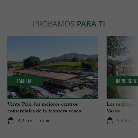
PROBAMOS
PARA TI
Familial
Imprescin
Venta Peio, los mejores centros
Los mejores s
comerciales de la frontera vasca
Vasco
3,2 km - Urdax
5,4 km - 