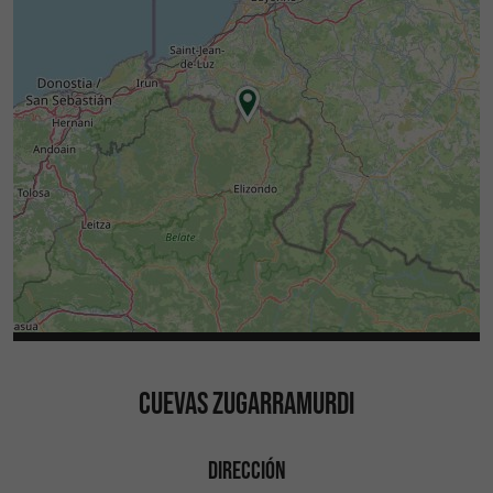
los
asociados al lugar.
episodios de brujería
También existen
por los
rutas de senderismo
, así como la
bosques y colinas cercanas
posibilidad de descubrir
pequeñas iglesias
y
.
rurales
pueblos tradicionales del País Vasco
La
permite además
proximidad a la frontera
explorar
con una
localidades españolas
variada
.
oferta gastronómica y patrimonial
Descargas:
planocueva.pdf
CUEVAS ZUGARRAMURDI
DIRECCIÓN