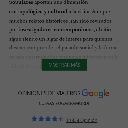
aportan una dimensión
populares
a la visita. Aunque
antropológica y cultural
muchos relatos históricos han sido revisados
por
, el sitio
investigadores contemporáneos
sigue siendo un lugar de interés para quienes
desean comprender el
y la forma
pasado social
en que determinadas
influyeron en la
creencias
vida de las
.
MOSTRAR MÁS
comunidades rurales
Características geológicas
OPINIONES DE VIAJEROS
CUEVAS ZUGARRAMURDI
Desde el punto de vista
, las cuevas
geológico
de Zugarramurdi presentan una estructura de
11838 Opinión
modelada por la
piedra caliza
acción del agua