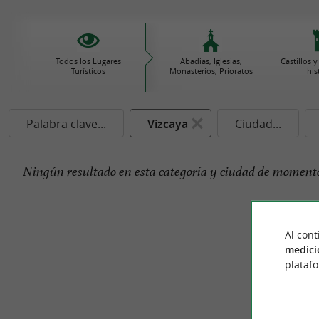
Todos los Lugares
Abadias, Iglesias,
Castillos
Turísticos
Monasterios, Prioratos
his
Palabra clave...
Vizcaya
Ciudad...
Ningún resultado en esta categoría y ciudad de momento
Al cont
medici
plataf