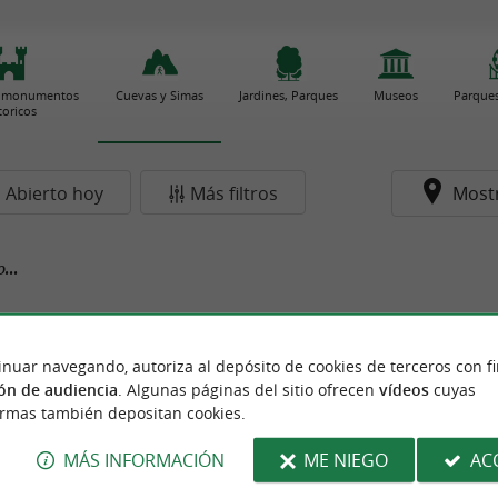
 y monumentos
Cuevas y Simas
Jardines, Parques
Museos
Parques
toricos
Abierto hoy
Más filtros
Most
...
inuar navegando, autoriza al depósito de cookies de terceros con f
ón de audiencia
. Algunas páginas del sitio ofrecen
vídeos
cuyas
ormas también depositan cookies.
MÁS INFORMACIÓN
ME NIEGO
AC