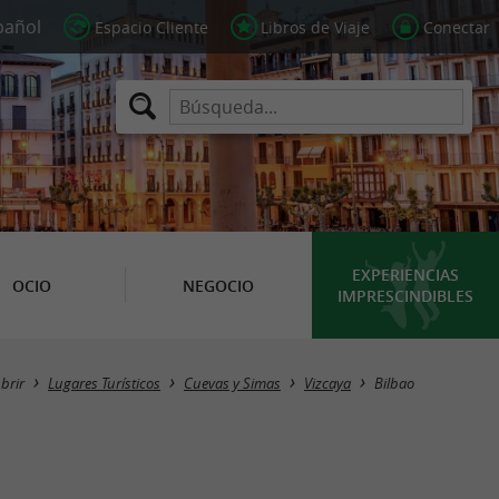
Espacio Cliente
Libros de Viaje
Conectar
EXPERIENCIAS
OCIO
NEGOCIO
IMPRESCINDIBLES
Masquer la carte
brir
Lugares Turísticos
Cuevas y Simas
Vizcaya
Bilbao