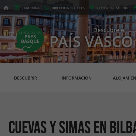
LA
AGENDA
DIRECCIONES
ÚTILES
GEO
LOCALIZACIÓN
Descubre el
PAÍS VASCO
DESCUBRIR
INFORMACIÓN
ALOJAMIE
Cuevas y Simas en Bilb