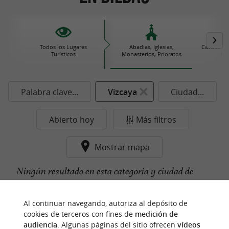
Todos los Lugares
Abadias, Iglesias,
Castillos
Turísticos
Monasterios, Prioratos
his
Palabra clave...
Vizcaya
Ciudad...
Abierto hoy
Más filtros
Mostrar mapa
Ningún resultado en esta categoría y ciudad de
momento...
Al continuar navegando, autoriza al depósito de
cookies de terceros con fines de
medición de
audiencia
. Algunas páginas del sitio ofrecen
vídeos