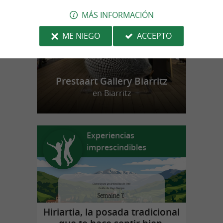
MÁS INFORMACIÓN
ME NIEGO
ACCEPTO
Prestaart Gallery Biarritz
en Biarritz
Experiencias
imprescindibles
Hiriartia, la posada tradicional