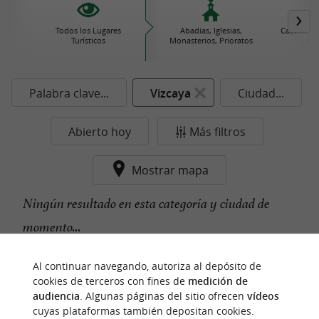
Todos los Lugares
Abadias, Iglesias,
Castillos
Turísticos
Monasterios, Prioratos
his
Palabra clave...
Vizcaya
Ciudad...
Abierto hoy
Más filtros
Mostrar mapa
Ningún resultado en esta categoría y ciudad de
momento...
Al continuar navegando, autoriza al depósito de
cookies de terceros con fines de
medición de
n
u
e
s
t
r
o
a
v
o
r
i
t
f
o
audiencia
. Algunas páginas del sitio ofrecen
vídeos
cuyas plataformas también depositan cookies.