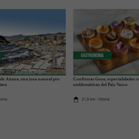
Gastronomia
 de Añana, una joya natural por
Confituras Goya, especialidades c
lava
emblemáticas del País Vasco
toria
21,8 km - Vitoria