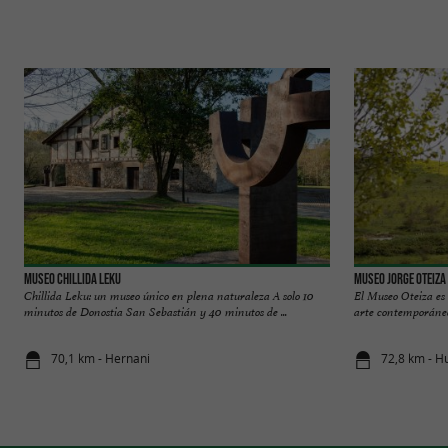
MUSEO Chillida Leku
Museo Jorge Oteiza
Chillida Leku: un museo único en plena naturaleza A solo 10
El Museo Oteiza es 
minutos de Donostia San Sebastián y 40 minutos de ...
arte contemporáneo 
70,1 km - Hernani
72,8 km - H