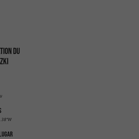
TION DU
ZKI
u
S
6.38"W
 LUGAR