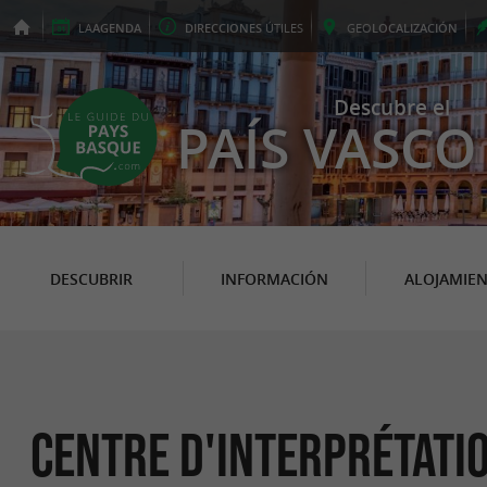
LA
AGENDA
DIRECCIONES
ÚTILES
GEO
LOCALIZACIÓN
Descubre el
PAÍS VASCO
DESCUBRIR
INFORMACIÓN
ALOJAMIE
Centre d'Interprétatio