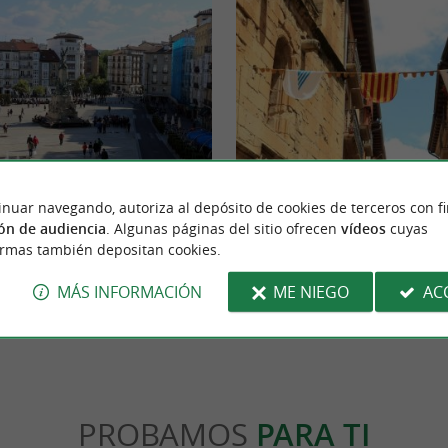
Viana
inuar navegando, autoriza al depósito de cookies de terceros con f
a capital de la provincia de Álava y de la
Situada en Navarra, la localidad de Viana 
ón de audiencia
. Algunas páginas del sitio ofrecen
vídeos
cuyas
del País Vasco. Tiene una rica ...
perfección historia, arquitectura y tradicione
ormas también depositan cookies.
toria
25,7 km - Viana
MÁS INFORMACIÓN
ME NIEGO
AC
PROBAMOS
PARA TI