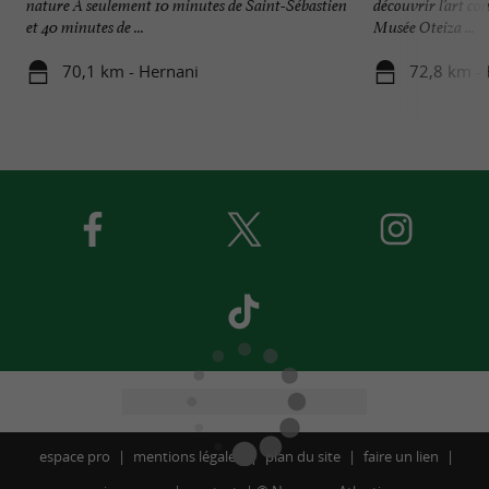
nature À seulement 10 minutes de Saint-Sébastien
découvrir l’art c
et 40 minutes de ...
Musée Oteiza ...
70,1 km - Hernani
72,8 km - 
espace pro
mentions légales
plan du site
faire un lien