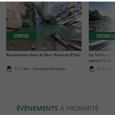
Sportive
Culturell
Randonnée dans le Parc Naturel d’Izki
La Vallée du 
naturel à déc
11,1 km - Campezo-Kanpezu
21,8 km - 
ÉVÈNEMENTS
À PROXIMITÉ