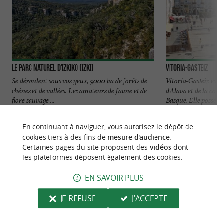
Le Parc Naturel d’Izkiko (Izki)
Vitoria-Gasteiz
Se déroulent sous vos yeux, 9000 ha de forêts de
Vitoria-Gasteiz est
chênes et de vallées. Les amateurs de faune et de
d'Alava et de la
flore sauvage ...
Basque. Elle possèd
4,6 km - Moreda de Álava
22,0 km - 
En continuant à naviguer, vous autorisez le dépôt de
cookies tiers à des fins de
mesure d'audience
.
Certaines pages du site proposent des
vidéos
dont
les plateformes déposent également des cookies.
EN SAVOIR PLUS
NOUS AVONS TESTÉ
POUR VOUS
JE REFUSE
J'ACCEPTE