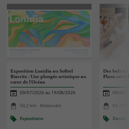
Exposition Lonidia au Sofitel
Des bals tr
Biarritz : Une plongée artistique au
Plaza cet ét
cœur de l'Océan
09/07/2026 au 19/08/2026
09/08/
50,2 km - Belascoáin
64,7 km
Expositions
Danse