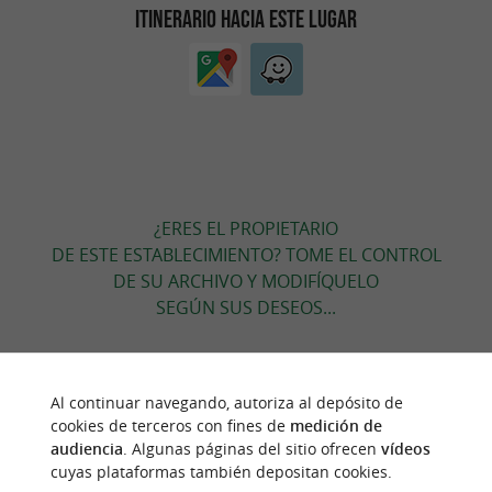
ITINERARIO HACIA ESTE LUGAR
¿ERES EL PROPIETARIO
DE ESTE ESTABLECIMIENTO? TOME EL CONTROL
DE SU ARCHIVO Y MODIFÍQUELO
SEGÚN SUS DESEOS...
Al continuar navegando, autoriza al depósito de
PARA DESCUBRIR
ALREDEDOR
cookies de terceros con fines de
medición de
audiencia
. Algunas páginas del sitio ofrecen
vídeos
cuyas plataformas también depositan cookies.
Descubrir
Información
Alojamiento