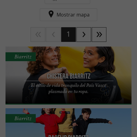
Mostrar mapa
1
Biarritz
Chistera Biarritz
El estilo de vida tranquilo del País Vasco
plasmado en tu ropa.
Biarritz