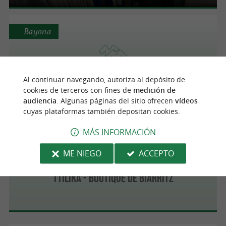
Bayona
4+3
Al continuar navegando, autoriza al depósito de
cookies de terceros con fines de
medición de
audiencia
. Algunas páginas del sitio ofrecen
vídeos
cuyas plataformas también depositan cookies.
MÁS INFORMACIÓN
Biarritz
ME NIEGO
ACCEPTO
Ttilika - Boutique de Biarritz