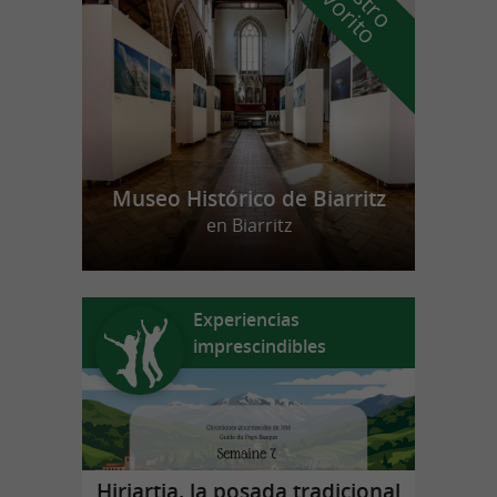
f
o
Museo Histórico de Biarritz
en Biarritz
Experiencias
imprescindibles
Hiriartia, la posada tradicional