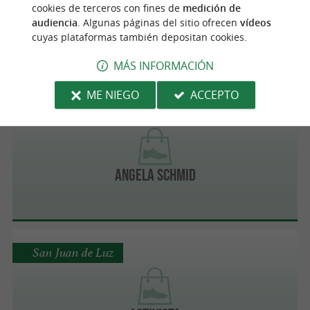
cookies de terceros con fines de
medición de
audiencia
. Algunas páginas del sitio ofrecen
vídeos
AINHOA Maroquinerie
cuyas plataformas también depositan cookies.
MÁS INFORMACIÓN
ME NIEGO
ACCEPTO
San Juan de Luz
Angela Schmid
San Juan de Luz