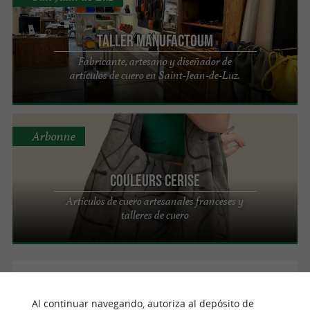
Taller Manufactoum
Fabricante, artesano y diseñador de
artículos de cuero en Saint-Jean-de-Luz.
Arbonne
Couleurs Cerise
Artículos de cuero artesanales franceses y
talleres de cuero
Hendaya
Al continuar navegando, autoriza al depósito de