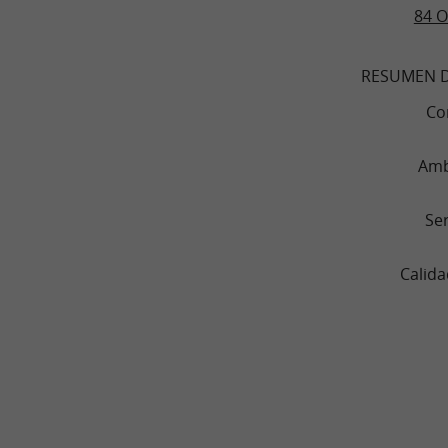
84 O
RESUMEN D
Co
Amb
Ser
Calida