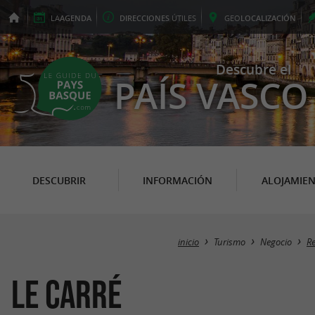
LA
AGENDA
DIRECCIONES
ÚTILES
GEO
LOCALIZACIÓN
Descubre el
PAÍS VASCO
DESCUBRIR
INFORMACIÓN
ALOJAMIE
inicio
Turismo
Negocio
Re
Le Carré