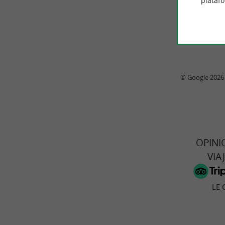
plataf
© Google 2026
OPINI
VIA
LE 