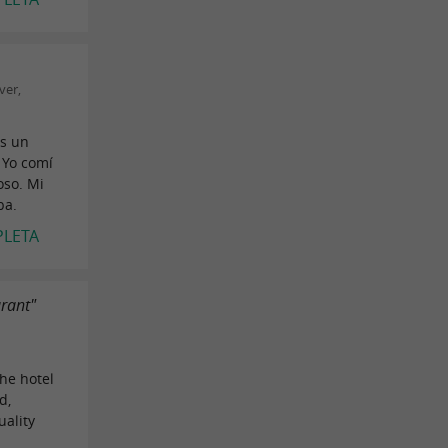
ver,
es un
 Yo comí
oso. Mi
ba.
PLETA
urant"
9
the hotel
d,
uality