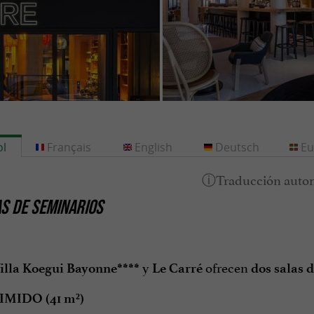
l
Français
English
Deutsch
Eu
S DE SEMINARIOS
y
ofrecen
Villa Koegui Bayonne****
Le Carré
dos salas 
 IMIDO (41 m²)