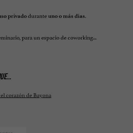
durante
uso privado
uno o más días.
eminario, para un espacio de coworking...
QUE
...
en el corazón de Bayona