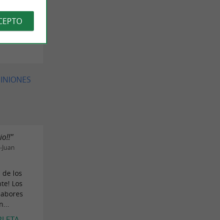
.
CEPTO
ssie D el
PINIONES
o!!"
-Juan
 de los
te! Los
sabores
...
PLETA