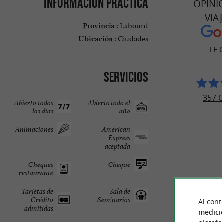
Información práctica
OPINI
VIA
Labourd
Provincia :
Ciudades
Ubicación :
LE 
Servicios
357 
Abierto todos
Abierto todo el
los días
año
Animaciones
American
Express
aceptada
Cheques
Cheque
restaurante
Tarjetas de
Sala de
Crédito
Seminarios
Al cont
admitidas
medici