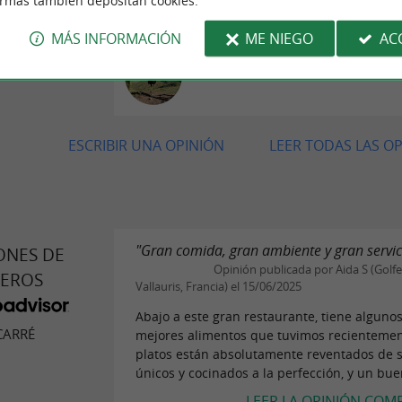
ormas también depositan cookies.
dominical si buscas algo diferente
MÁS INFORMACIÓN
ME NIEGO
AC
Opinión publicada por Ca
26/07/2026
ESCRIBIR UNA OPINIÓN
LEER TODAS LAS O
"Gran comida, gran ambiente y gran servici
ONES DE
Opinión publicada por Aida S (Golfe
JEROS
Vallauris, Francia) el 15/06/2025
Abajo a este gran restaurante, tiene algunos
CARRÉ
mejores alimentos que tuvimos recientemen
platos están absolutamente reventados de 
únicos y cocinados a la perfección, y un buen
LEER LA OPINIÓN COM