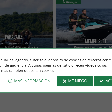
Hendaya
PARAL'aile
Memphis Jet
menta la emoción del esquí
o y los inflables remolcados
Excursiones en moto acuát
sta vasca en moto acuática con
Excursiones en moto acuática acom
en Socoa
flyboard en Hendaya
ocoa. Situado entre el Fuerte
licencia de embarcación y supervisa
 el ...
instructor 95€ - 45 ...
inuar navegando, autoriza al depósito de cookies de terceros con f
ón de audiencia
. Algunas páginas del sitio ofrecen
vídeos
cuyas
ormas también depositan cookies.
MÁS INFORMACIÓN
ME NIEGO
AC