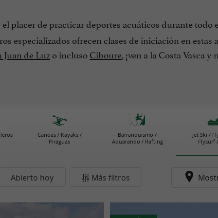
e el placer de practicar deportes acuáticos durante todo 
s especializados ofrecen clases de iniciación en estas ac
 Juan de Luz
o incluso
Ciboure
, ¡ven a la Costa Vasca y
eleros
Canoas / Kayaks /
Barranquismo /
Jet Ski / F
Piraguas
Aquarando / Rafting
Flysurf 
Abierto hoy
Más filtros
Most