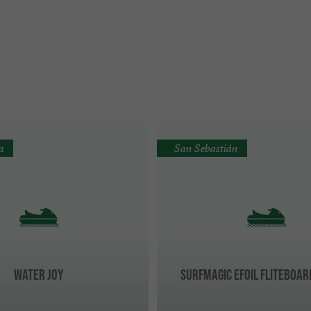
a
San Sebastián
WATER JOY
SurfMagic eFoil Fliteboar