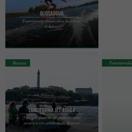
Glissadour
Experimenta sensaciones únicas en
Bienvenidos a la única escuela de esquí acuático y
el Adour.
wakeboard de la costa vasca y del sur de la región
de las ...
Boucau
Fuenterrabí
Landifornia Jet 40&64
¡Ven y disfruta de un paseo en moto
Landifornia Jet 40&64 – El especialista en
acuática con salida desde Boucau!
excursiones en moto acuática en el País Vasco.
Situada en Port du ...