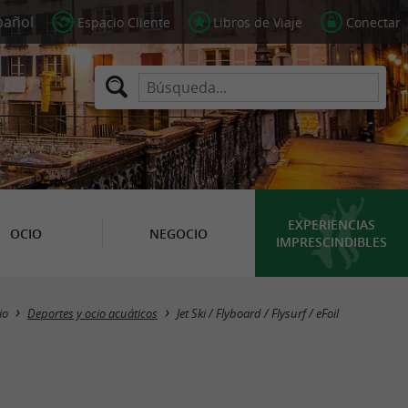
Espacio Cliente
Libros de Viaje
Conectar
EXPERIENCIAS
OCIO
NEGOCIO
IMPRESCINDIBLES
Masquer la carte
io
Deportes y ocio acuáticos
Jet Ski / Flyboard / Flysurf / eFoil