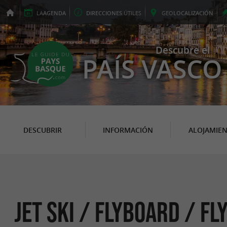
LA
AGENDA
DIRECCIONES
ÚTILES
GEO
LOCALIZACIÓN
Descubre el
PAÍS VASCO
DESCUBRIR
INFORMACIÓN
ALOJAMIE
Jet Ski / Flyboard / Fl