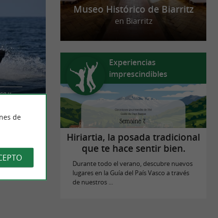
Museo Histórico de Biarritz
en Biarritz
Experiencias
imprescindibles
ica y
pañadas Sin
do por un
ines de
Hiriartia, la posada tradicional
que te hace sentir bien.
CEPTO
Durante todo el verano, descubre nuevos
lugares en la Guía del País Vasco a través
de nuestros ...