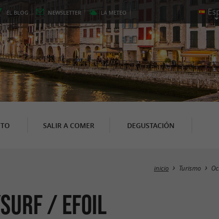
EL
BLOG
NEWSLETTER
LA
METEO
NTO
SALIR A COMER
DEGUSTACIÓN
inicio
Turismo
Oc
ysurf / eFoil