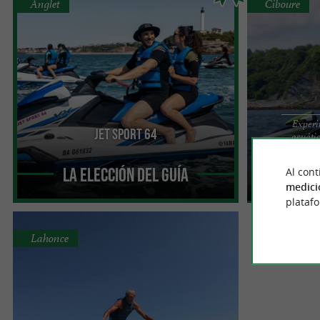
Anglet
Ciboure
Experi
Jet Sport 64
acuátic
Alquiler de motos acuáticas en Anglet, cerca de
Descubre la co
Biarritz – Alquileres y excursiones en el País
PARAL'aile en S
Vasco / Jet Sport ...
Socoa y la playa,
La Elección del Guía
Al cont
medici
plataf
Lahonce