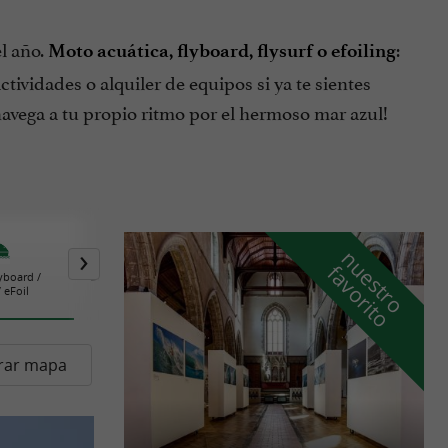
el año.
:
Moto acuática, flyboard, flysurf o efoiling
tividades o alquiler de equipos si ya te sientes
 navega a tu propio ritmo por el hermoso mar azul!
n
u
e
s
t
r
o
a
v
o
r
i
t
f
o
lyboard /
Buceo & Snorkelling
Esquí acuático /
Stand up
/ eFoil
Wakeboard / Boyas
Sups
remolcadas
rar mapa