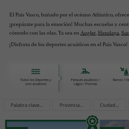
El País Vasco, bañado por el océano Atlántico, ofrec
¡prepárate para la emoción! Muchas escuelas y centro
cómodo con las olas. Ya sea en
Anglet
,
Hendaya
,
San
¡Disfruta de los deportes acuáticos en el País Vasco!
Todos los Deportes y
Parques acuáticos /
Barcos / V
ocio acuáticos
Lagos / Piscinas
Palabra clave...
Provincia...
Ciudad...