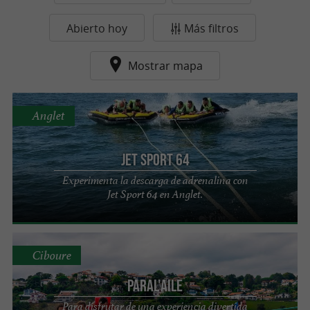
Abierto hoy
Más filtros
Mostrar mapa
Anglet
Jet Sport 64
Experimenta la descarga de adrenalina con
Jet Sport 64 en Anglet.
Ciboure
PARAL'aile
Para disfrutar de una experiencia divertida