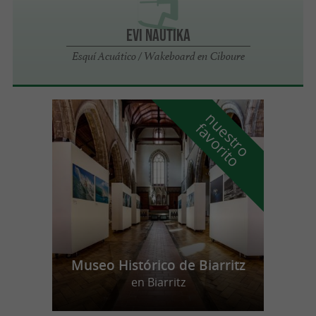
Evi Nautika
Esquí Acuático / Wakeboard en Ciboure
n
u
e
s
t
r
o
a
v
o
r
i
t
f
o
Museo Histórico de Biarritz
en Biarritz