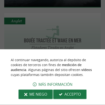
Anglet
Bouée tractée et wake en mer
Flotadores Tirados en Anglet
Al continuar navegando, autoriza al depósito de
cookies de terceros con fines de
medición de
San Juan de Luz
audiencia
. Algunas páginas del sitio ofrecen
vídeos
cuyas plataformas también depositan cookies.
MÁS INFORMACIÓN
Sportsmer
ME NIEGO
ACCEPTO
Flotadores Tirados en Saint-Jean-de-Luz