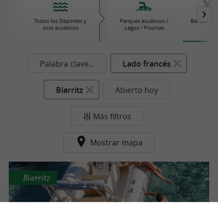
Todos los Deportes y
Parques acuáticos /
Barcos / V
ocio acuáticos
Lagos / Piscinas
Palabra clave...
Lado francés
Biarritz
Abierto hoy
Más filtros
Mostrar mapa
Biarritz