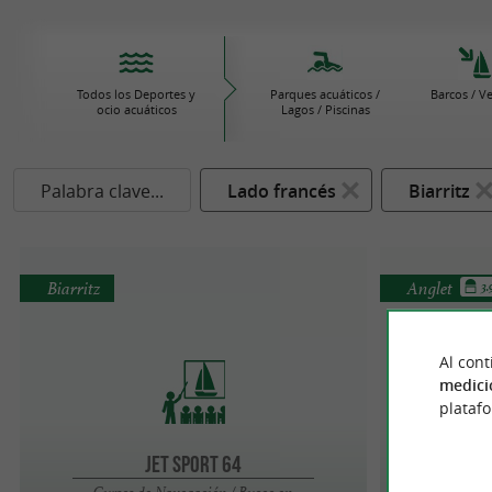
Todos los Deportes y
Parques acuáticos /
Barcos / V
ocio acuáticos
Lagos / Piscinas
Palabra clave...
Lado francés
Biarritz
Biarritz
Anglet
3
Al cont
medici
plataf
Jet Sport 64
Ba
Cursos de Navegación / Buceo en
Curso