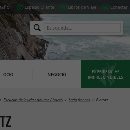
Espacio Cliente
Libros de Viaje
Conectar
EXPERIENCIAS
OCIO
NEGOCIO
IMPRESCINDIBLES
Masquer la carte
Escuelas de la vela / náutica / buceo
Lado francés
Biarritz
itz