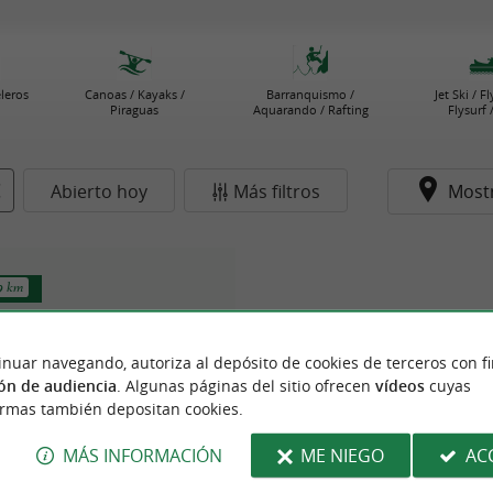
eleros
Canoas / Kayaks /
Barranquismo /
Jet Ski / F
Piraguas
Aquarando / Rafting
Flysurf 
Abierto hoy
Más filtros
Most
.9 km
inuar navegando, autoriza al depósito de cookies de terceros con f
ón de audiencia
. Algunas páginas del sitio ofrecen
vídeos
cuyas
ormas también depositan cookies.
MÁS INFORMACIÓN
ME NIEGO
AC
teau Ecole Minerva
s de Navegación / Buceo en