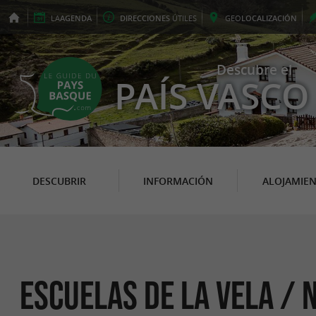
LA
AGENDA
DIRECCIONES
ÚTILES
GEO
LOCALIZACIÓN
Descubre el
PAÍS VASCO
DESCUBRIR
INFORMACIÓN
ALOJAMIE
Escuelas de la vela / 