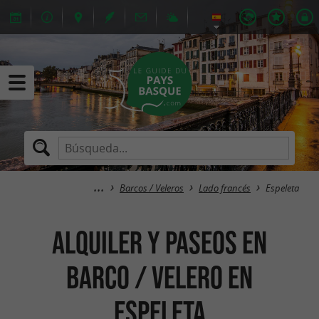
Barcos / Veleros
Lado francés
Espeleta
Alquiler y paseos en
barco / velero en
Espeleta