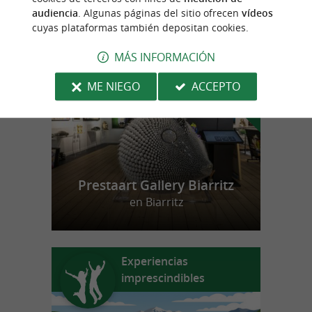
audiencia
. Algunas páginas del sitio ofrecen
vídeos
cuyas plataformas también depositan cookies.
n
u
e
s
t
r
o
a
v
o
r
i
t
f
o
MÁS INFORMACIÓN
ME NIEGO
ACCEPTO
Prestaart Gallery Biarritz
en Biarritz
Experiencias
imprescindibles